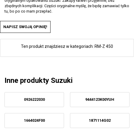
oryginalnym opakowaniu Suzuki. Zakupy łatwe i przyjemne, bez
zbędnych komplikacji. Części oryginalne myślę, że będę zamawiać tylko
tu, bo po co mam przepłać.
NAPISZ SWOJĄ OPINIĘ!
Ten produkt znajdziesz w kategoriach:
RM-Z 450
Inne produkty Suzuki
0926222030
9444123K00YUH
1664024F00
1871114G02