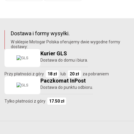
Dostawa i formy wysyłki.
W sklepie Motogar Polska oferujemy dwie wygodne formy
dostawy:
Kurier GLS
Dostawa do domu i biura.
Przy płatności z góry
18 zł
lub
20 zł
za pobraniem
Paczkomat InPost
Dostawa do punktu odbioru.
Tylko płatności z góry
17.50 zł