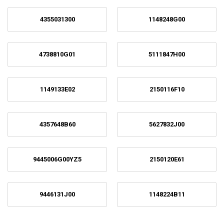
4355031300
1148248G00
4738810G01
5111847H00
1149133E02
2150116F10
4357648B60
5627832J00
9445006G00YZ5
2150120E61
9446131J00
1148224B11