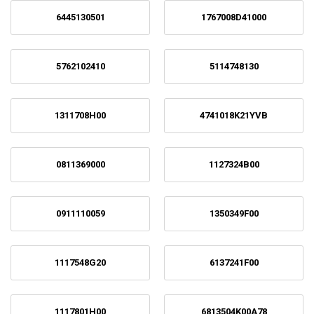
6445130501
1767008D41000
5762102410
5114748130
1311708H00
4741018K21YVB
0811369000
1127324B00
0911110059
1350349F00
1117548G20
6137241F00
1117801H00
6813504K00A78