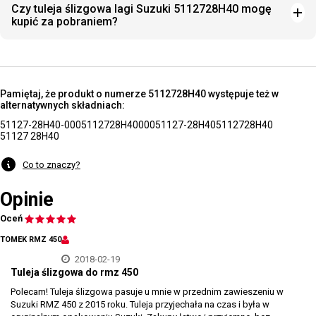
Czy tuleja ślizgowa lagi Suzuki 5112728H40 mogę
kupić za pobraniem?
Pamiętaj, że produkt o numerze 5112728H40 występuje też w
alternatywnych składniach:
51127-28H40-000
5112728H40000
51127-28H40
5112728H40
51127 28H40
Co to znaczy?
Opinie
Oceń
TOMEK RMZ 450
2018-02-19
Tuleja ślizgowa do rmz 450
Polecam! Tuleja ślizgowa pasuje u mnie w przednim zawieszeniu w
Suzuki RMZ 450 z 2015 roku. Tuleja przyjechała na czas i była w