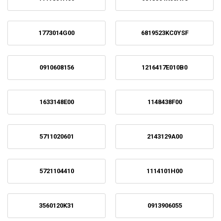
1773014G00
6819523KC0YSF
0910608156
1216417E010B0
1633148E00
1148438F00
5711020601
2143129A00
5721104410
1114101H00
3560120K31
0913906055