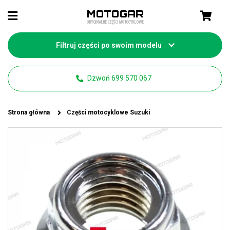
Filtruj części po swoim modelu
Dzwoń 699 570 067
Strona główna
Części motocyklowe Suzuki