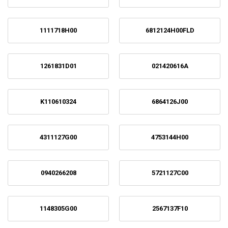
1111718H00
6812124H00FLD
1261831D01
021420616A
K110610324
6864126J00
4311127G00
4753144H00
0940266208
5721127C00
1148305G00
2567137F10