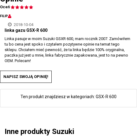
Oceń
FILIP
2018-10-04
linka gazu GSX-R 600
Linka pasuje w moim Suzuki GSXR 600, mam rocznik 2007. Zamówiłem
tu bo cena jest spoko i czytałem pozytywne opinie na temat tego
sklepu. Chciałem mieć pewność, że ta linka będzie 100% oryginalna,
paczka już jest u mnie, linka fabrycznie zapakowana, jest to na pewno
OEM. Polecam!
NAPISZ SWOJĄ OPINIĘ!
Ten produkt znajdziesz w kategoriach:
GSX-R 600
Inne produkty Suzuki