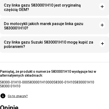
Czy linka gazu 5830001H10 jest oryginalną
częścią OEM?
Do motocykli jakich marek pasuje linka gazu
5830001H10?
Czy linka gazu Suzuki 5830001H10 mogę kupić za
pobraniem?
Pamiętaj, że produkt o numerze 5830001H10 występuje też w
alternatywnych składniach:
58300-01H10-000
5830001H10000
58300-01H10
5830001H10
58300 01H10
Co to znaczy?
Opinie