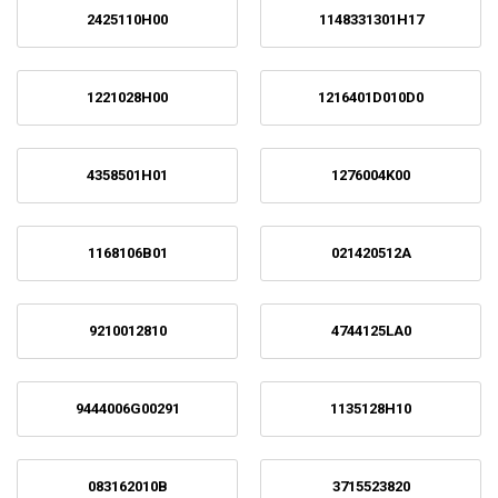
2425110H00
1148331301H17
1221028H00
1216401D010D0
4358501H01
1276004K00
1168106B01
021420512A
9210012810
4744125LA0
9444006G00291
1135128H10
083162010B
3715523820