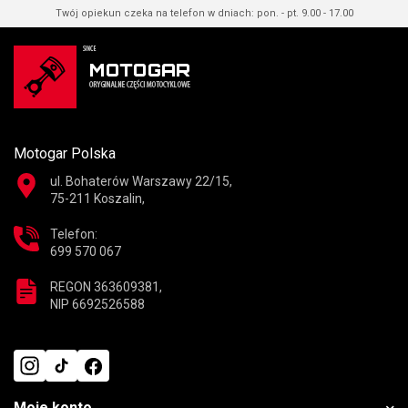
Twój opiekun czeka na telefon w dniach: pon. - pt. 9.00 - 17.00
Motogar Polska
ul. Bohaterów Warszawy 22/15,
75-211 Koszalin,
Telefon:
699 570 067
REGON 363609381,
NIP 6692526588
Moje konto