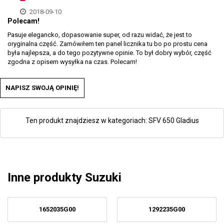
2018-09-10
Polecam!
Pasuje elegancko, dopasowanie super, od razu widać, że jest to
oryginalna część. Zamówiłem ten panel licznika tu bo po prostu cena
była najlepsza, a do tego pozytywne opinie. To był dobry wybór, część
zgodna z opisem wysyłka na czas. Polecam!
NAPISZ SWOJĄ OPINIĘ!
Ten produkt znajdziesz w kategoriach:
SFV 650 Gladius
Inne produkty Suzuki
1652035G00
1292235G00