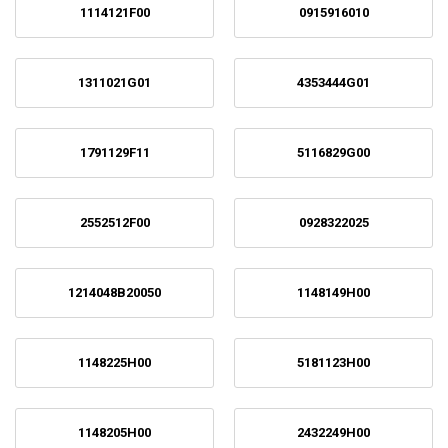
1114121F00
0915916010
1311021G01
4353444G01
1791129F11
5116829G00
2552512F00
0928322025
1214048B20050
1148149H00
1148225H00
5181123H00
1148205H00
2432249H00