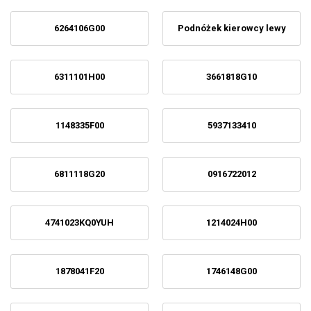
6264106G00
Podnóżek kierowcy lewy
6311101H00
3661818G10
1148335F00
5937133410
6811118G20
0916722012
4741023KQ0YUH
1214024H00
1878041F20
1746148G00