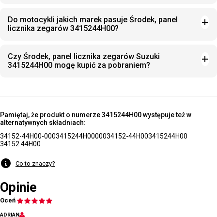
Do motocykli jakich marek pasuje Środek, panel
licznika zegarów 3415244H00?
Czy Środek, panel licznika zegarów Suzuki
3415244H00 mogę kupić za pobraniem?
Pamiętaj, że produkt o numerze 3415244H00 występuje też w
alternatywnych składniach:
34152-44H00-000
3415244H00000
34152-44H00
3415244H00
34152 44H00
Co to znaczy?
Opinie
Oceń
ADRIAN