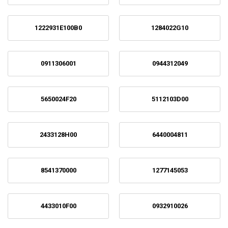
1222931E100B0
1284022G10
0911306001
0944312049
5650024F20
5112103D00
2433128H00
6440004811
8541370000
1277145053
4433010F00
0932910026