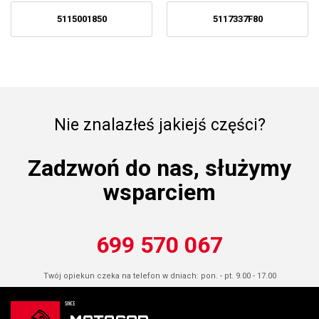
5115001850
5117337F80
Nie znalazłeś jakiejś części?
Zadzwoń do nas, służymy
wsparciem
699 570 067
Twój opiekun czeka na telefon w dniach: pon. - pt. 9.00 - 17.00