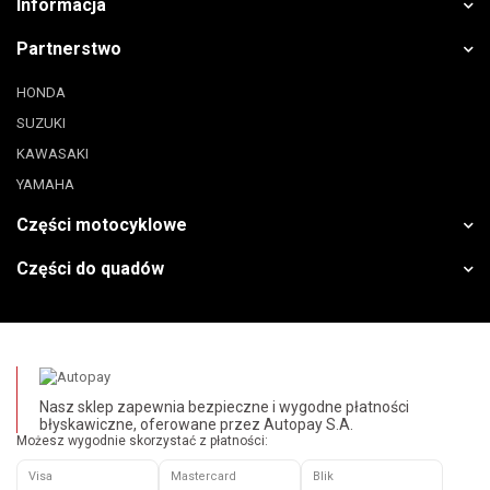
Informacja
Partnerstwo
HONDA
SUZUKI
KAWASAKI
YAMAHA
Części motocyklowe
Części do quadów
Nasz sklep zapewnia bezpieczne i wygodne płatności
błyskawiczne, oferowane przez Autopay S.A.
Możesz wygodnie skorzystać z płatności:
Visa
Mastercard
Blik