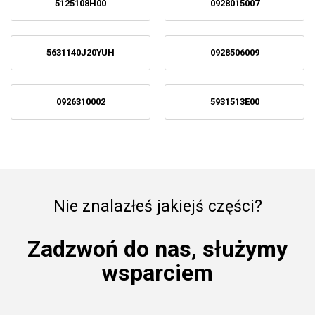
5125108H00
0928015007
5631140J20YUH
0928506009
0926310002
5931513E00
Nie znalazłeś jakiejś części?
Zadzwoń do nas, służymy
wsparciem