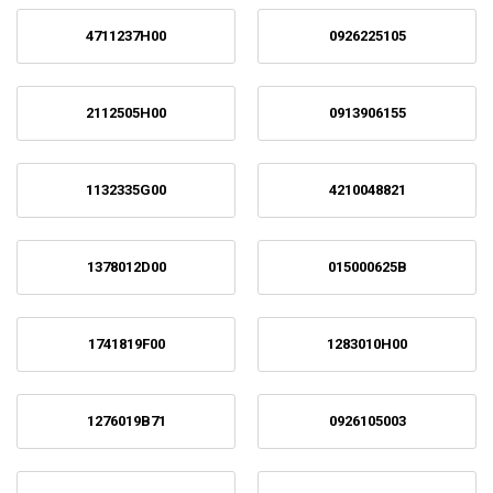
4711237H00
0926225105
2112505H00
0913906155
1132335G00
4210048821
1378012D00
015000625B
1741819F00
1283010H00
1276019B71
0926105003