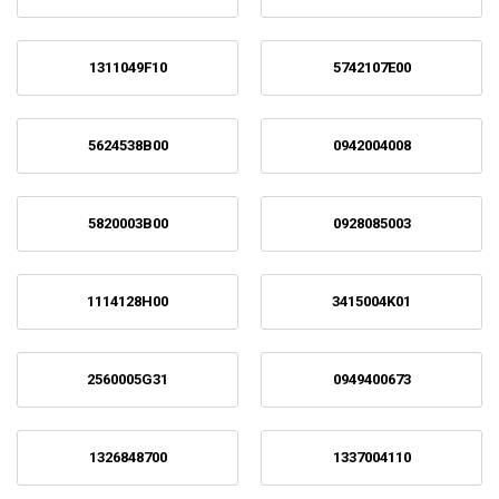
1311049F10
5742107E00
5624538B00
0942004008
5820003B00
0928085003
1114128H00
3415004K01
2560005G31
0949400673
1326848700
1337004110