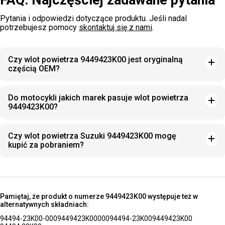
FAQ: Najczęściej zadawane pytania
Pytania i odpowiedzi dotyczące produktu. Jeśli nadal
potrzebujesz pomocy
skontaktuj się z nami
.
Czy wlot powietrza 9449423K00 jest oryginalną
częścią OEM?
Do motocykli jakich marek pasuje wlot powietrza
9449423K00?
Czy wlot powietrza Suzuki 9449423K00 mogę
kupić za pobraniem?
Pamiętaj, że produkt o numerze 9449423K00 występuje też w
alternatywnych składniach:
94494-23K00-000
9449423K00000
94494-23K00
9449423K00