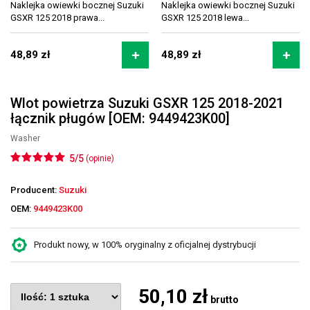
Naklejka owiewki bocznej Suzuki
Naklejka owiewki bocznej Suzuki
GSXR 125 2018 prawa...
GSXR 125 2018 lewa...
48,89 zł
48,89 zł
Wlot powietrza Suzuki GSXR 125 2018-2021
łącznik pługów [OEM: 9449423K00]
Washer
5/5
(opinie)
Producent:
Suzuki
OEM:
9449423K00
Produkt nowy, w 100% oryginalny z oficjalnej dystrybucji
50,10 zł
brutto