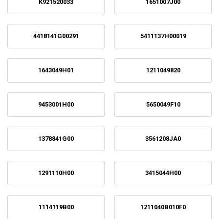
K921520033
1651007J00
4418141G00291
5411137H00019
1643049H01
1211049820
9453001H00
5650049F10
1378841G00
3561208JA0
1291110H00
3415044H00
1114119B00
1211040B010F0