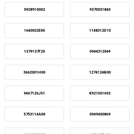
0928910002
9370031840
1640032E00
1148312D10
1379137F20
0944312049
3662001H00
1274124B00
9467126J51
K921501692
5753114A00
0949400869