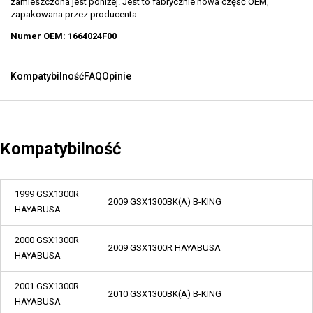
zamieszczona jest poniżej. Jest to fabrycznie nowa część OEM,
zapakowana przez producenta.
Numer OEM: 1664024F00
Kompatybilność
FAQ
Opinie
Kompatybilność
1999 GSX1300R
2009 GSX1300BK(A) B-KING
HAYABUSA
2000 GSX1300R
2009 GSX1300R HAYABUSA
HAYABUSA
2001 GSX1300R
2010 GSX1300BK(A) B-KING
HAYABUSA