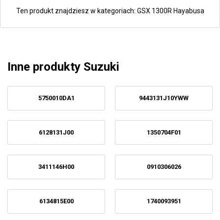
Ten produkt znajdziesz w kategoriach:
GSX 1300R Hayabusa
Inne produkty Suzuki
5750010DA1
9443131J10YWW
6128131J00
1350704F01
3411146H00
0910306026
6134815E00
1740093951