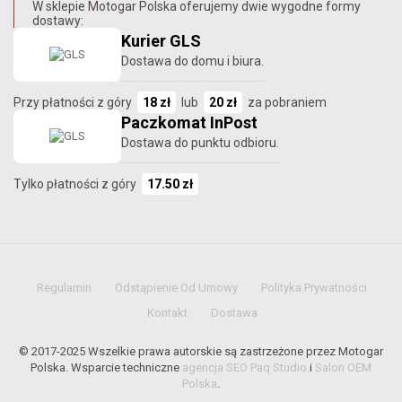
W sklepie Motogar Polska oferujemy dwie wygodne formy
dostawy:
Kurier GLS
Dostawa do domu i biura.
Przy płatności z góry
18 zł
lub
20 zł
za pobraniem
Paczkomat InPost
Dostawa do punktu odbioru.
Tylko płatności z góry
17.50 zł
Regulamin
Odstąpienie Od Umowy
Polityka Prywatności
Kontakt
Dostawa
© 2017-2025 Wszelkie prawa autorskie są zastrzeżone przez Motogar
Polska. Wsparcie techniczne
agencja SEO Paq Studio
i
Salon OEM
Polska
.