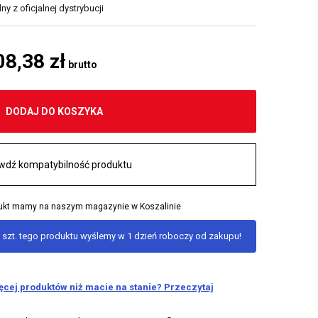
y z oficjalnej dystrybucji
08,38 zł
brutto
DODAJ DO KOSZYKA
wdź kompatybilność produktu
odukt mamy na naszym magazynie w Koszalinie
 szt. tego produktu wyślemy w 1 dzień roboczy od zakupu!
ięcej produktów niż macie na stanie? Przeczytaj