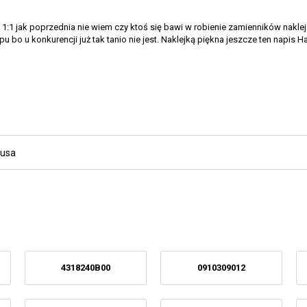
1:1 jak poprzednia nie wiem czy ktoś się bawi w robienie zamienników nakleje
epu bo u konkurencji już tak tanio nie jest. Naklejką piękna jeszcze ten 
busa
4318240B00
0910309012