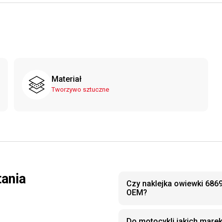
Materiał
Tworzywo sztuczne
tania
Czy naklejka owiewki 686
OEM?
Do motocykli jakich marek