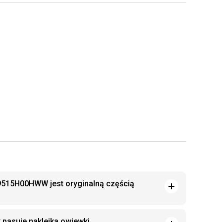
9515H00HWW jest oryginalną częścią
 pasuje naklejka owiewki