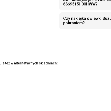
6869515H00HWW?
Czy naklejka owiewki Su
pobraniem?
e też w alternatywnych składniach: