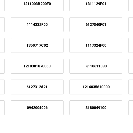
1211003B200F0
1311129F01
1114332F00
6127340F01
1350717C02
1117324F00
1210301870050
K110611080
6127312d21
1214035810000
0942004006
3180049100