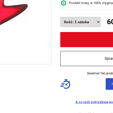
Produkt nowy, w 100% oryginaln
6
Spra
Świetnie! Ten pr
1
A co jeśli potrzebuję w