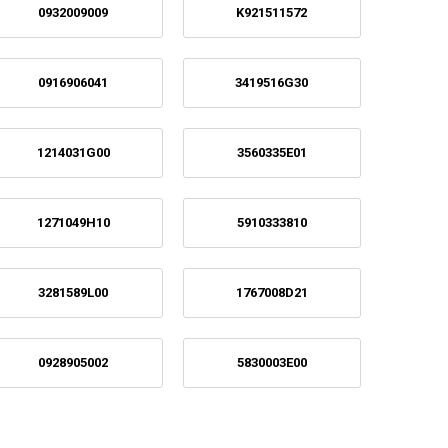
0932009009
K921511572
0916906041
3419516G30
1214031G00
3560335E01
1271049H10
5910333810
3281589L00
1767008D21
0928905002
5830003E00