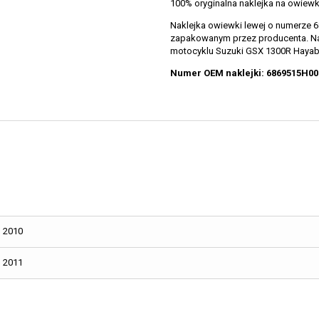
100% oryginalna naklejka na owiew
Naklejka owiewki lewej o numerze
zapakowanym przez producenta. Na
motocyklu Suzuki GSX 1300R Hayabu
Numer OEM naklejki: 6869515H
2010
2011