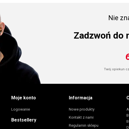
Nie zna
Zadzwoń do 
Twój opiekun cze
Moje konto
Informacja
C
Logowanie
Nowe produkty
A
B
Kontakt z nami
Bestsellery
B
Regulamin sklepu
D