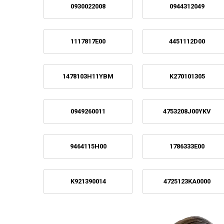
0930022008
0944312049
1117817E00
4451112D00
1478103H11YBM
K270101305
0949260011
4753208J00YKV
9464115H00
1786333E00
K921390014
4725123KA0000