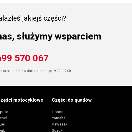
lazłeś jakiejś części?
nas, służymy wsparciem
699 570 067
ka na telefon w dniach: pon. - pt. 9.00 - 17.00
zęści motocyklowe
Części do quadów
prilia
Honda
enelli
Yamaha
uell
Kawasaki
erbi
Suzuki