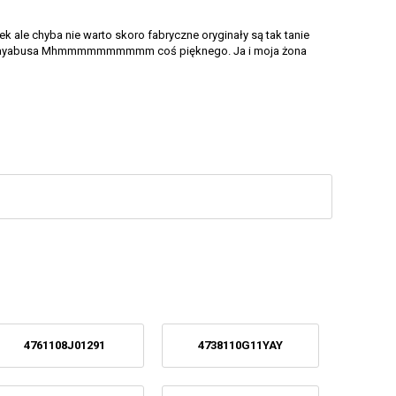
k ale chyba nie warto skoro fabryczne oryginały są tak tanie
napis Hayabusa Mhmmmmmmmmmm coś pięknego. Ja i moja żona
4761108J01291
4738110G11YAY