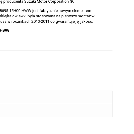
kę producenta Suzuki Motor Corporation ®.
 68695-15H00-HWW jest fabrycznie nowym elementem
klejka owiewki była stosowana na pierwszy montaż w
sa w rocznikach 2010-2011 co gwarantuje jej jakość.
00HWW