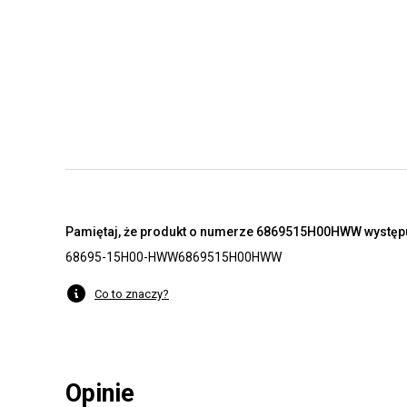
Pamiętaj, że produkt o numerze 6869515H00HWW występuj
68695-15H00-HWW
6869515H00HWW
Co to znaczy?
Opinie