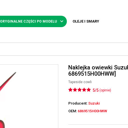
OLEJE I SMARY
 ORYGINALNE CZĘŚCI PO MODELU
Naklejka owiewki Suzu
6869515H00HWW]
Tapeside cowli
5/5
(opinie)
Producent:
Suzuki
OEM:
6869515H00HWW