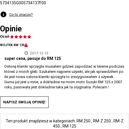
5734135G00
5734137F00
Co to znaczy?
Opinie
Oceń
WOJTEK RM 125
2017-12-13
super cena, pasuje do RM 125
Osłonę klamki sprzęgła musiałem gdzieś zapodziać w terenie podczas
któreś z moich gleb. Szukałem najpierw używki, ale jak sprawdziłem po
ile jest nowa osłona klamki sprzęgła to zrezygnowałem z używek.
Guma już jest u mnie, a dokładnie na moim moto Suzuki RM 125 z 2007
roku, pasowała jest dokładnie taka jak ta oryginalna. Polecam !
NAPISZ SWOJĄ OPINIĘ!
Ten produkt znajdziesz w kategoriach:
RM 250
,
RM-Z 250
,
RM-Z
450
,
RM 125