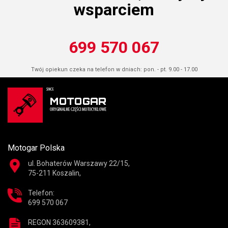
wsparciem
699 570 067
Twój opiekun czeka na telefon w dniach: pon. - pt. 9.00 - 17.00
Motogar Polska
ul. Bohaterów Warszawy 22/15,
75-211 Koszalin,
Telefon:
699 570 067
REGON 363609381,