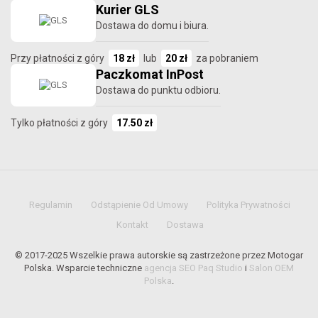
Kurier GLS
Dostawa do domu i biura.
Przy płatności z góry
18 zł
lub
20 zł
za pobraniem
Paczkomat InPost
Dostawa do punktu odbioru.
Tylko płatności z góry
17.50 zł
Regulamin
Odstąpienie Od Umowy
Polityka Prywatności
Kontakt
Dostawa
© 2017-2025 Wszelkie prawa autorskie są zastrzeżone przez Motogar
Polska. Wsparcie techniczne
agencja SEO Paq Studio
i
Salon OEM
Polska
.