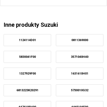
Inne produkty Suzuki
1124114D01
0811369000
5830041F00
3571040H40
1327929F00
1631610H01
6813223K20291
5730010G32
6474105H00
6465104F00