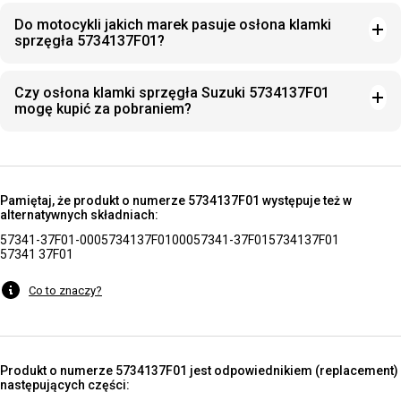
Do motocykli jakich marek pasuje osłona klamki
sprzęgła 5734137F01?
Czy osłona klamki sprzęgła Suzuki 5734137F01
mogę kupić za pobraniem?
Pamiętaj, że produkt o numerze 5734137F01 występuje też w
alternatywnych składniach:
57341-37F01-000
5734137F01000
57341-37F01
5734137F01
57341 37F01
Co to znaczy?
Produkt o numerze 5734137F01 jest odpowiednikiem (replacement)
następujących części: