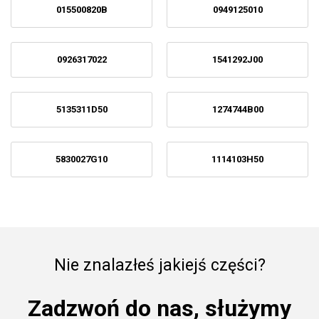
015500820B
0949125010
0926317022
1541292J00
5135311D50
1274744B00
5830027G10
1114103H50
Nie znalazłeś jakiejś części?
Zadzwoń do nas, służymy