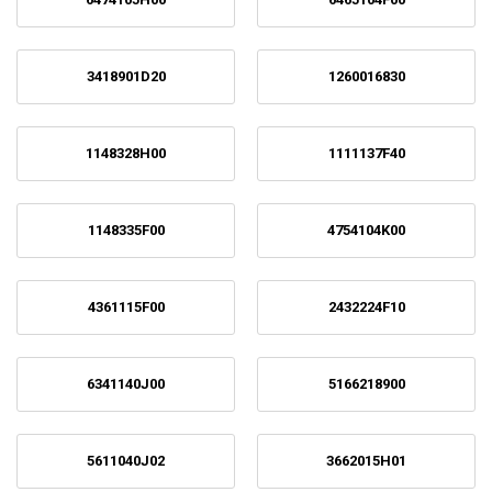
3418901D20
1260016830
1148328H00
1111137F40
1148335F00
4754104K00
4361115F00
2432224F10
6341140J00
5166218900
5611040J02
3662015H01