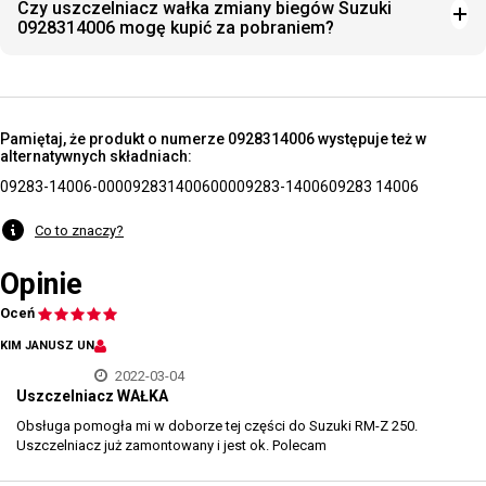
Czy uszczelniacz wałka zmiany biegów Suzuki
0928314006 mogę kupić za pobraniem?
Pamiętaj, że produkt o numerze 0928314006 występuje też w
alternatywnych składniach:
09283-14006-000
0928314006000
09283-14006
09283 14006
Co to znaczy?
Opinie
Oceń
KIM JANUSZ UN
2022-03-04
Uszczelniacz WAŁKA
Obsługa pomogła mi w doborze tej części do Suzuki RM-Z 250.
Uszczelniacz już zamontowany i jest ok. Polecam