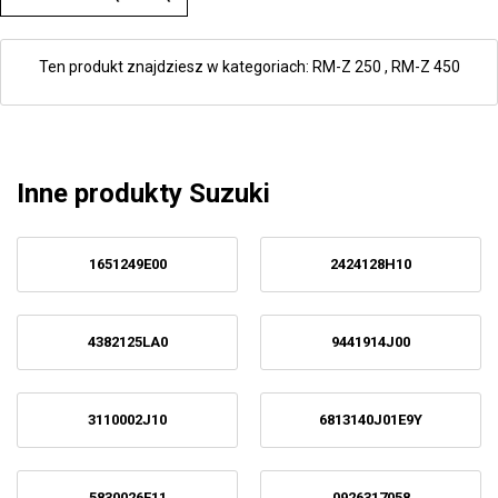
Ten produkt znajdziesz w kategoriach:
RM-Z 250
,
RM-Z 450
Inne produkty Suzuki
1651249E00
2424128H10
4382125LA0
9441914J00
3110002J10
6813140J01E9Y
5830026F11
0926317058