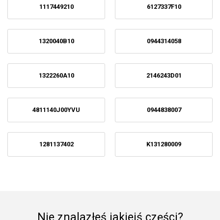
1117449210
6127337F10
1320040B10
0944314058
1322260A10
2146243D01
4811140J00YVU
0944838007
1281137402
K131280009
Nie znalazłeś jakiejś części?