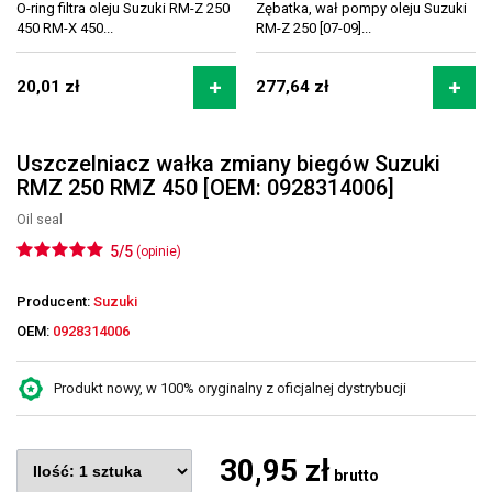
O-ring filtra oleju Suzuki RM-Z 250
Zębatka, wał pompy oleju Suzuki
450 RM-X 450...
RM-Z 250 [07-09]...
20,01 zł
277,64 zł
Uszczelniacz wałka zmiany biegów Suzuki
RMZ 250 RMZ 450 [OEM: 0928314006]
Oil seal
5/5
(opinie)
Producent:
Suzuki
OEM:
0928314006
Produkt nowy, w 100% oryginalny z oficjalnej dystrybucji
30,95 zł
brutto