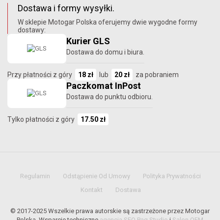
Dostawa i formy wysyłki.
W sklepie Motogar Polska oferujemy dwie wygodne formy
dostawy:
Kurier GLS
Dostawa do domu i biura.
Przy płatności z góry
18 zł
lub
20 zł
za pobraniem
Paczkomat InPost
Dostawa do punktu odbioru.
Tylko płatności z góry
17.50 zł
Regulamin
Odstąpienie Od Umowy
Polityka Prywatności
Kontakt
Dostawa
© 2017-2025 Wszelkie prawa autorskie są zastrzeżone przez Motogar
Polska. Wsparcie techniczne
agencja SEO Paq Studio
i
Salon OEM