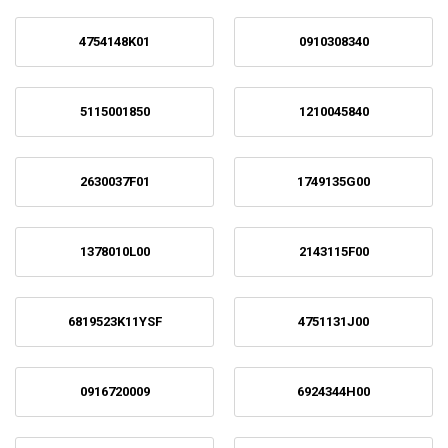
4754148K01
0910308340
5115001850
1210045840
2630037F01
1749135G00
1378010L00
2143115F00
6819523K11YSF
4751131J00
0916720009
6924344H00