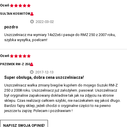
Oceń
SUŁTAN KOSMITÓW
2022-03-02
pozdro
Uszczelniacz ma wymiary 14x22x6 i pasuje do RMZ 250 z 2007 roku,
szybka wysyłka, poelcam!
Oceń
PRZEMEK RM-Z 250
2017-12-13
Super obsługa, dobra cena uszczelniacza!
Uszczelniacz wałka zmiany biegów kupiłem do mojego Suzuki RM-Z
250 z 2008 roku. Uszczelniacz już założyłem. pasował. Uszczelniacz
był oryginalnie zapakowany dokładnie tak jak na zdjęciu na stronie
sklepu. Czas realizacji całkiem szybki, nie naczekałem się jakoś długo.
Bardzo fajny sklep, jeżeli chodzi o oryginalne części to na pewno
jeszcze tu zajrzę. Polecam i pozdrawiam !
NAPISZ SWOJĄ OPINIĘ!