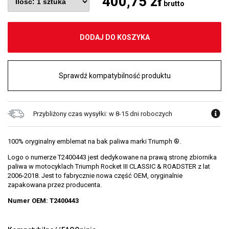
400,75 zł
brutto
DODAJ DO KOSZYKA
Sprawdź kompatybilność produktu
Przybliżony czas wysyłki: w 8-15 dni roboczych
100% oryginalny emblemat na bak paliwa marki Triumph ®.
Logo o numerze T2400443 jest dedykowane na prawą stronę zbiornika
paliwa w motocyklach Triumph Rocket III CLASSIC & ROADSTER z lat
2006-2018. Jest to fabrycznie nowa część OEM, oryginalnie
zapakowana przez producenta.
Numer OEM: T2400443