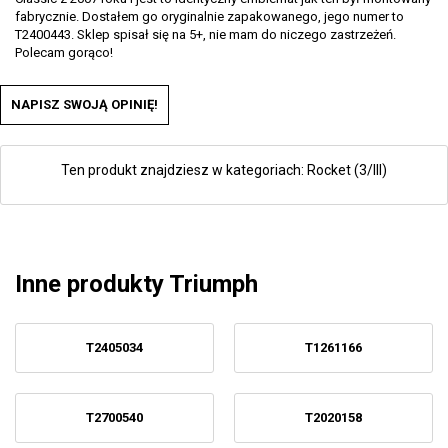
fabrycznie. Dostałem go oryginalnie zapakowanego, jego numer to
T2400443. Sklep spisał się na 5+, nie mam do niczego zastrzeżeń.
Polecam gorąco!
NAPISZ SWOJĄ OPINIĘ!
Ten produkt znajdziesz w kategoriach:
Rocket (3/III)
Inne produkty Triumph
T2405034
T1261166
T2700540
T2020158