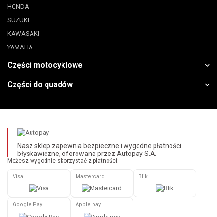
HONDA
SUZUKI
KAWASAKI
YAMAHA
Części motocyklowe
Części do quadów
Nasz sklep zapewnia bezpieczne i wygodne płatności
błyskawiczne, oferowane przez Autopay S.A.
Możesz wygodnie skorzystać z płatności:
Visa
Mastercard
Blik
Google Pay
Apple pay