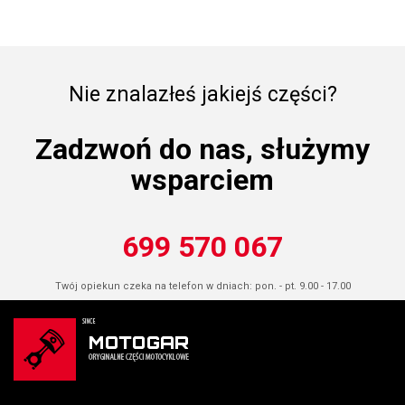
Nie znalazłeś jakiejś części?
Zadzwoń do nas, służymy
wsparciem
699 570 067
Twój opiekun czeka na telefon w dniach: pon. - pt. 9.00 - 17.00