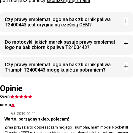
potrzebujesz pomocy
skontaktuj się z nami
.
Czy prawy emblemat logo na bak zbiornik paliwa
T2400443 jest oryginalną częścią OEM?
Do motocykli jakich marek pasuje prawy emblemat
logo na bak zbiornik paliwa T2400443?
Czy prawy emblemat logo na bak zbiornik paliwa
Triumph T2400443 mogę kupić za pobraniem?
Opinie
Oceń
ROMEK
2019-01-11
Warto, porządny sklep, polecam!
Zima przyszła to dopieszczam mojego Triumpha, mam model Rocket III
Classic z 2007 roku i jest to identyczny emblemat jak ten był montowany