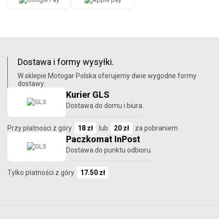
Dostawa i formy wysyłki.
W sklepie Motogar Polska oferujemy dwie wygodne formy
dostawy:
Kurier GLS
Dostawa do domu i biura.
Przy płatności z góry
18 zł
lub
20 zł
za pobraniem
Paczkomat InPost
Dostawa do punktu odbioru.
Tylko płatności z góry
17.50 zł