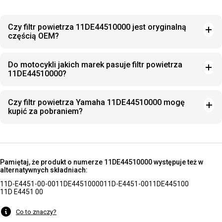
Czy filtr powietrza 11DE44510000 jest oryginalną
częścią OEM?
Do motocykli jakich marek pasuje filtr powietrza
11DE44510000?
Czy filtr powietrza Yamaha 11DE44510000 mogę
kupić za pobraniem?
Pamiętaj, że produkt o numerze 11DE44510000 występuje też w
alternatywnych składniach:
11D-E4451-00-00
11DE44510000
11D-E4451-00
11DE445100
11D E4451 00
Co to znaczy?