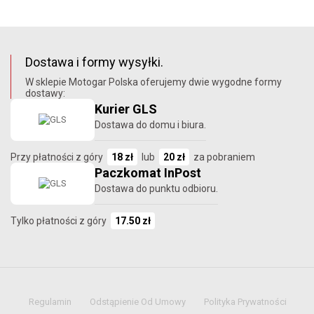
Dostawa i formy wysyłki.
W sklepie Motogar Polska oferujemy dwie wygodne formy
dostawy:
Kurier GLS
Dostawa do domu i biura.
Przy płatności z góry
18 zł
lub
20 zł
za pobraniem
Paczkomat InPost
Dostawa do punktu odbioru.
Tylko płatności z góry
17.50 zł
Regulamin
Odstąpienie Od Umowy
Polityka Prywatności