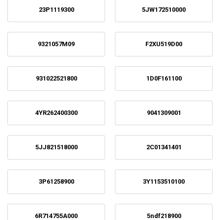
23P1119300
5JW172510000
9321057M09
F2XU519D00
931022521800
1D0F161100
4YR262400300
9041309001
5JJ821518000
2C01341401
3P61258900
3Y1153510100
6R714755A000
5ndf218900