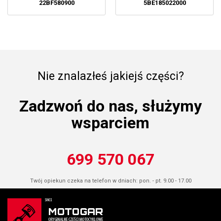
22BF580900
5BE185022000
Nie znalazłeś jakiejś części?
Zadzwoń do nas, służymy
wsparciem
699 570 067
Twój opiekun czeka na telefon w dniach: pon. - pt. 9.00 - 17.00