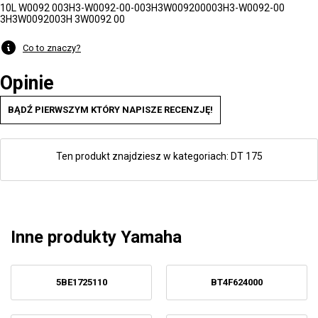
10L W0092 00
3H3-W0092-00-00
3H3W00920000
3H3-W0092-00
3H3W009200
3H 3W0092 00
Co to znaczy?
Opinie
BĄDŹ PIERWSZYM KTÓRY NAPISZE RECENZJĘ!
Ten produkt znajdziesz w kategoriach:
DT 175
Inne produkty Yamaha
5BE1725110
BT4F624000