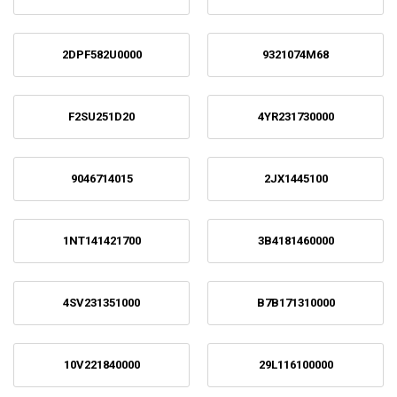
2DPF582U0000
9321074M68
F2SU251D20
4YR231730000
9046714015
2JX1445100
1NT141421700
3B4181460000
4SV231351000
B7B171310000
10V221840000
29L116100000