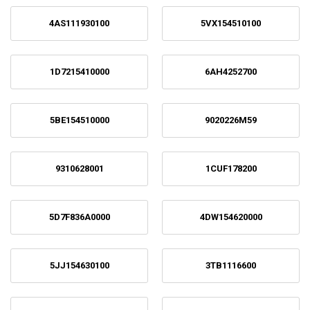
4AS111930100
5VX154510100
1D7215410000
6AH4252700
5BE154510000
9020226M59
9310628001
1CUF178200
5D7F836A0000
4DW154620000
5JJ154630100
3TB1116600