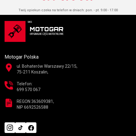
Twój opiekun czeka na telefon w dniach: pon. - pt. 9.00 - 17.00
Motogar Polska
ul. Bohaterów Warszawy 22/15,
75-211 Koszalin,
Telefon:
699 570 067
REGON 363609381,
NIP 6692526588