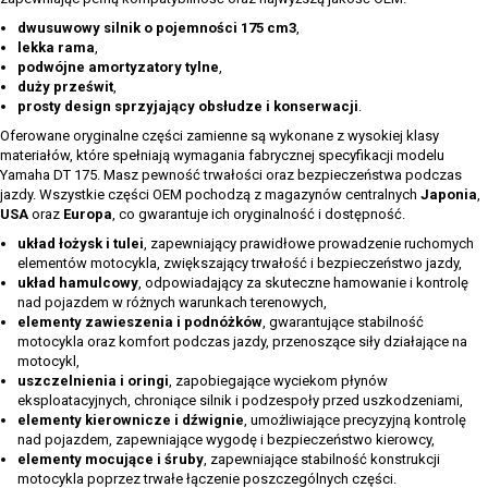
dwusuwowy silnik o pojemności 175 cm3
,
lekka rama
,
podwójne amortyzatory tylne
,
duży prześwit
,
prosty design sprzyjający obsłudze i konserwacji
.
Oferowane oryginalne części zamienne są wykonane z wysokiej klasy
materiałów, które spełniają wymagania fabrycznej specyfikacji modelu
Yamaha DT 175. Masz pewność trwałości oraz bezpieczeństwa podczas
jazdy. Wszystkie części OEM pochodzą z magazynów centralnych
Japonia
,
USA
oraz
Europa
, co gwarantuje ich oryginalność i dostępność.
układ łożysk i tulei
, zapewniający prawidłowe prowadzenie ruchomych
elementów motocykla, zwiększający trwałość i bezpieczeństwo jazdy,
układ hamulcowy
, odpowiadający za skuteczne hamowanie i kontrolę
nad pojazdem w różnych warunkach terenowych,
elementy zawieszenia i podnóżków
, gwarantujące stabilność
motocykla oraz komfort podczas jazdy, przenoszące siły działające na
motocykl,
uszczelnienia i oringi
, zapobiegające wyciekom płynów
eksploatacyjnych, chroniące silnik i podzespoły przed uszkodzeniami,
elementy kierownicze i dźwignie
, umożliwiające precyzyjną kontrolę
nad pojazdem, zapewniające wygodę i bezpieczeństwo kierowcy,
elementy mocujące i śruby
, zapewniające stabilność konstrukcji
motocykla poprzez trwałe łączenie poszczególnych części.