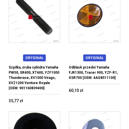
ORYGINAŁ
ORYGINAŁ
Szpilka, śruba cylindra Yamaha
Odblask przedni Yamaha
PW50, SR400, XT600, YZF1000
FJR1300, Tracer 900, YZF-R1,
Thunderace, XV1000 Virago,
XSR700 [OEM: 4AG8511100]
XVZ1200 Venture Royale
[OEM: 901160839400]
60,10 zł
35,77 zł