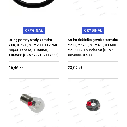
ORYGINAŁ
ORYGINAŁ
Oring pompy wody Yamaha
Śruba dekielka gaźnika Yamaha
YXR, XP500, YFM700, XTZ750
YZ85, YZ250, YFM450, XT600,
Super Tenere, TDM850,
YZF600R Thundercat [OEM:
TDM900 [OEM: 932102119000]
985800401400]
16,46 zł
23,02 zł