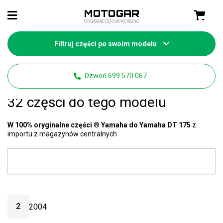
Filtruj części po swoim modelu
Strona główna
Części Yamaha
Dzwoń 699 570 067
Yamaha DT 175 części
- mamy
32 części do tego modelu
W 100% oryginalne części
®
Yamaha do Yamaha DT 175
z
importu z magazynów centralnych
2
2004