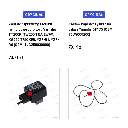
ORYGINAŁ
ORYGINAŁ
Zestaw naprawczy zacisku
Zestaw naprawczy kranika
hamulcowego przód Yamaha
paliwa Yamaha DT175 [OEM:
TT200R, TW200 TRAILWAY,
10LW009200]
XG250 TRICKER, YZF-R1, YZF-
R6 [OEM: 4JG258030000]
79,19 zł
73,71 zł