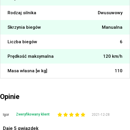
Rodzaj silnika
Dwusuwowy
Skrzynia biegów
Manualna
Liczba biegów
6
Prędkość maksymalna
120 km/h
Masa własna [w kg]
110
Opinie
Zweryfikowany klient
Igor
2021-12-28
Daje 5 gwiazdek