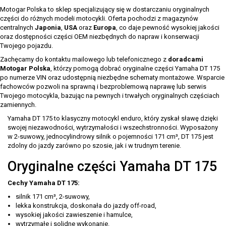
Motogar Polska to sklep specjalizujący się w dostarczaniu oryginalnych
części do różnych modeli motocykli. Oferta pochodzi z magazynów
centralnych
Japonia
,
USA
oraz
Europa
, co daje pewność wysokiej jakości
oraz dostępności części OEM niezbędnych do napraw i konserwacji
Twojego pojazdu.
Zachęcamy do kontaktu mailowego lub telefonicznego z
doradcami
Motogar Polska
, którzy pomogą dobrać oryginalne części Yamaha DT 175
po numerze VIN oraz udostępnią niezbędne schematy montażowe. Wsparcie
fachowców pozwoli na sprawną i bezproblemową naprawę lub serwis
Twojego motocykla, bazując na pewnych i trwałych oryginalnych częściach
zamiennych.
Yamaha DT 175 to klasyczny motocykl enduro, który zyskał sławę dzięki
swojej niezawodności, wytrzymałości i wszechstronności. Wyposażony
w 2-suwowy, jednocylindrowy silnik o pojemności 171 cm³, DT 175 jest
zdolny do jazdy zarówno po szosie, jak i w trudnym terenie.
Oryginalne części Yamaha DT 175
Cechy Yamaha DT 175:
silnik 171 cm³, 2-suwowy,
lekka konstrukcja, doskonała do jazdy off-road,
wysokiej jakości zawieszenie i hamulce,
wytrzymałe i solidne wykonanie.