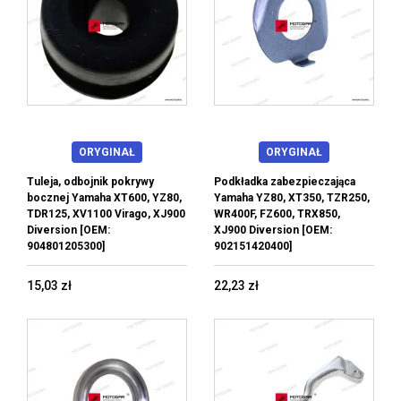
ORYGINAŁ
ORYGINAŁ
Tuleja, odbojnik pokrywy
Podkładka zabezpieczająca
bocznej Yamaha XT600, YZ80,
Yamaha YZ80, XT350, TZR250,
TDR125, XV1100 Virago, XJ900
WR400F, FZ600, TRX850,
Diversion [OEM:
XJ900 Diversion [OEM:
904801205300]
902151420400]
15,03 zł
22,23 zł