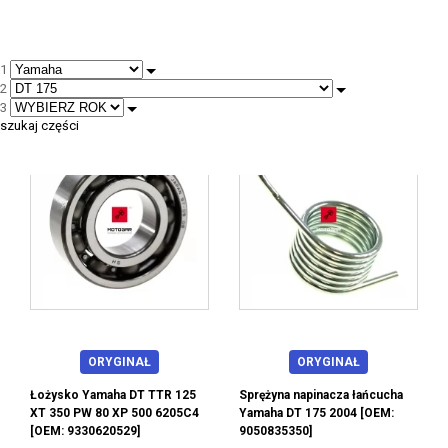
1
2
--
3
szukaj części
ORYGINAŁ
ORYGINAŁ
Łożysko Yamaha DT TTR 125
Sprężyna napinacza łańcucha
XT 350 PW 80 XP 500 6205C4
Yamaha DT 175 2004 [OEM:
[OEM: 9330620529]
9050835350]