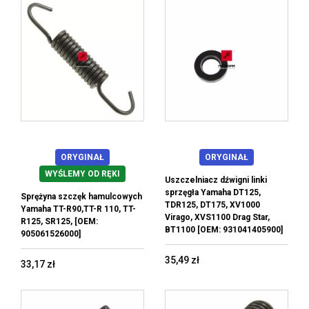
ORYGINAŁ
ORYGINAŁ
WYŚLEMY OD RĘKI
Uszczelniacz dźwigni linki
sprzęgła Yamaha DT125,
Sprężyna szczęk hamulcowych
TDR125, DT175, XV1000
Yamaha TT-R90,TT-R 110, TT-
Virago, XVS1100 Drag Star,
R125, SR125, [OEM:
BT1100 [OEM: 931041405900]
905061526000]
35,49 zł
33,17 zł