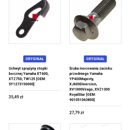
ORYGINAŁ
ORYGINAŁ
Uchwyt sprężyny stopki
Śruba mocowania zacisku
bocznej Yamaha XT600,
przedniego Yamaha
XTZ750, TW125 [OEM:
YP400Majesty,
5Y1273150000]
XJ600Diversion,
XV1000Virago, XVZ1300
RoyalStar [OEM:
35,49 zł
901051063800]
27,79 zł