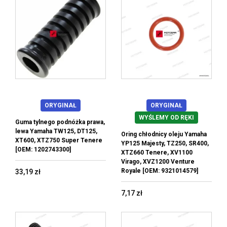
ORYGINAŁ
ORYGINAŁ
WYŚLEMY OD RĘKI
Guma tylnego podnóżka prawa,
lewa Yamaha TW125, DT125,
Oring chłodnicy oleju Yamaha
XT600, XTZ750 Super Tenere
YP125 Majesty, TZ250, SR400,
[OEM: 1202743300]
XTZ660 Tenere, XV1100
Virago, XVZ1200 Venture
Royale [OEM: 9321014579]
33,19 zł
7,17 zł