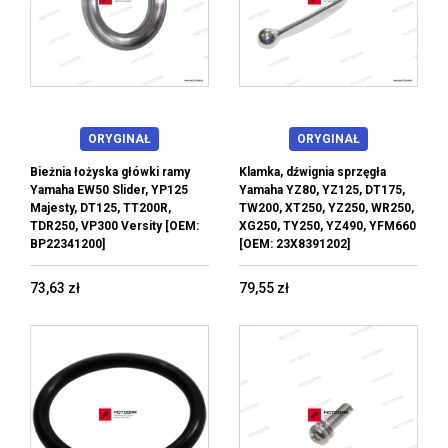
ORYGINAŁ
ORYGINAŁ
Bieżnia łożyska główki ramy
Klamka, dźwignia sprzęgła
Yamaha EW50 Slider, YP125
Yamaha YZ80, YZ125, DT175,
Majesty, DT125, TT200R,
TW200, XT250, YZ250, WR250,
TDR250, VP300 Versity [OEM:
XG250, TY250, YZ490, YFM660
BP22341200]
[OEM: 23X8391202]
73,63 zł
79,55 zł