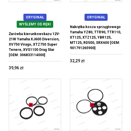
ORYGINAŁ
ORYGINAŁ
WYŚLEMY OD RĘKI
Nakrętka kosza sprzęgłowego
Yamaha YZ80, TTR90, TTR110,
Żarówka kierunkowskazu 12V-
XT125, XTZ125, YBR125,
21W Yamaha XJ600 Diversion,
MT125, RD500, SRX600 [OEM:
XV750 Virago, XTZ750 Super
901791265900]
Tenere, XVS1100 Drag Star
[OEM: 306833114000]
32,29 zł
39,96 zł