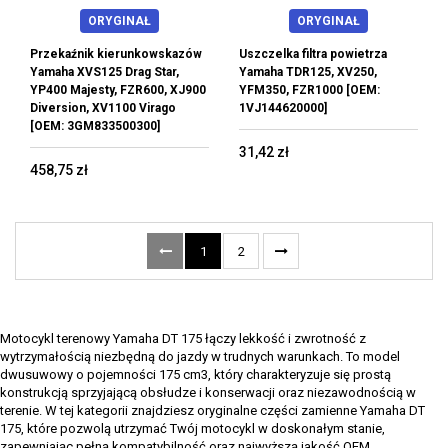
ORYGINAŁ
ORYGINAŁ
Przekaźnik kierunkowskazów
Uszczelka filtra powietrza
Yamaha XVS125 Drag Star,
Yamaha TDR125, XV250,
YP400 Majesty, FZR600, XJ900
YFM350, FZR1000 [OEM:
Diversion, XV1100 Virago
1VJ144620000]
[OEM: 3GM833500300]
31,42 zł
458,75 zł
1
2
Motocykl terenowy Yamaha DT 175 łączy lekkość i zwrotność z
wytrzymałością niezbędną do jazdy w trudnych warunkach. To model
dwusuwowy o pojemności 175 cm3, który charakteryzuje się prostą
konstrukcją sprzyjającą obsłudze i konserwacji oraz niezawodnością w
terenie. W tej kategorii znajdziesz oryginalne części zamienne Yamaha DT
175, które pozwolą utrzymać Twój motocykl w doskonałym stanie,
zapewniając pełną kompatybilność oraz najwyższą jakość OEM.