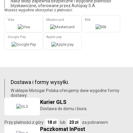
Nasz sklep zapewnia bezpieczne i wygodne płatności
błyskawiczne, oferowane przez Autopay S.A.
Możesz wygodnie skorzystać z płatności:
Visa
Mastercard
Blik
Google Pay
Apple pay
Dostawa i formy wysyłki.
W sklepie Motogar Polska oferujemy dwie wygodne formy
dostawy:
Kurier GLS
Dostawa do domu i biura.
Przy płatności z góry
18 zł
lub
20 zł
za pobraniem
Paczkomat InPost