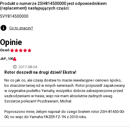
Produkt o numerze 2SH814500000 jest odpowiednikiem
(replacement) następujących części:
5VY814500000
Co to znaczy?
Opinie
Oceń
JAP_100
2017-08-04
Rotor doszedł na drugi dzień! Ekstra!
No co jak co, ale czasy dostaw to macie rewelacyjne i cenowo spoko,
bo znacznie taniej niż w innych serwisach. Rotor przyszedł zapakowany
w oryginalne pudełko Yamahy, wszystko dobrze zabezpieczone przed
uszkodzeniami w trasie, więc nie mam absolutnie żadnych uwag.
Szczerze polecam! Pozdrawiam, Michał.
Poproszono mnie, żebym napisał do czego brałem rotor 2SH-81450-00-
00, no więc do Yamaha FAZER FZ-1N z 2010 roku.