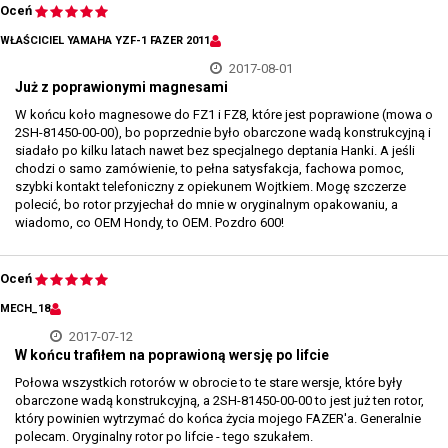
Oceń
WŁAŚCICIEL YAMAHA YZF-1 FAZER 2011
2017-08-01
Już z poprawionymi magnesami
W końcu koło magnesowe do FZ1 i FZ8, które jest poprawione (mowa o
2SH-81450-00-00), bo poprzednie było obarczone wadą konstrukcyjną i
siadało po kilku latach nawet bez specjalnego deptania Hanki. A jeśli
chodzi o samo zamówienie, to pełna satysfakcja, fachowa pomoc,
szybki kontakt telefoniczny z opiekunem Wojtkiem. Mogę szczerze
polecić, bo rotor przyjechał do mnie w oryginalnym opakowaniu, a
wiadomo, co OEM Hondy, to OEM. Pozdro 600!
Oceń
MECH_18
2017-07-12
W końcu trafiłem na poprawioną wersję po lifcie
Połowa wszystkich rotorów w obrocie to te stare wersje, które były
obarczone wadą konstrukcyjną, a 2SH-81450-00-00 to jest już ten rotor,
który powinien wytrzymać do końca życia mojego FAZER'a. Generalnie
polecam. Oryginalny rotor po lifcie - tego szukałem.