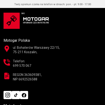
Twój opiekun czeka na telefon w dniach: pon. - pt. 9.00 - 17.00
Motogar Polska
ul. Bohaterów Warszawy 22/15,
75-211 Koszalin,
Telefon:
699 570 067
REGON 363609381,
NIP 6692526588