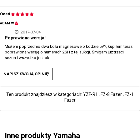
Oceń
ADAM W.
2017-07-04
Poprawiona wersja !
Miałem poprzednio dwa koła magnesowe o kodzie 5VY, kupiłem teraz
poprawioną wersję o numerach 2SH z tej aukcji. Śmigam już trzeci
sezon i wszystko jest ok.
NAPISZ SWOJĄ OPINIĘ!
Ten produkt znajdziesz w kategoriach:
YZF-R1
,
FZ-8 Fazer
,
FZ-1
Fazer
Inne produkty Yamaha