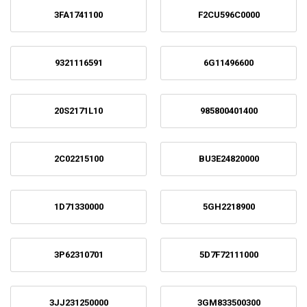
3FA1741100
F2CU596C0000
9321116591
6G11496600
20S2171L10
985800401400
2C02215100
BU3E24820000
1D71330000
5GH2218900
3P62310701
5D7F72111000
3JJ231250000
3GM833500300