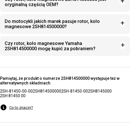
oryginalną częścią OEM?
Do motocykli jakich marek pasuje rotor, koło
magnesowe 2SH814500000?
Czy rotor, koło magnesowe Yamaha
2SH814500000 mogę kupić za pobraniem?
Pamiętaj, że produkt o numerze 2SH814500000 występuje też w
alternatywnych składniach:
2SH-81450-00-00
2SH814500000
2SH-81450-00
2SH8145000
2SH 81450 00
Co to znaczy?