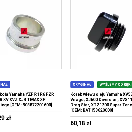
INAŁ
ORYGINAŁ
WYŚLEMY OD RĘKI
 koła Yamaha YZF R1 R6 FZR
Korek wlewu oleju Yamaha XV5
JR XV XVZ XJR TMAX XP
Virago, XJ600 Diversion, XVS1
iego [OEM: 903872201600]
Drag Star, XTZ1200 Super Tene
[OEM: BAT153620000]
29 zł
60,18 zł