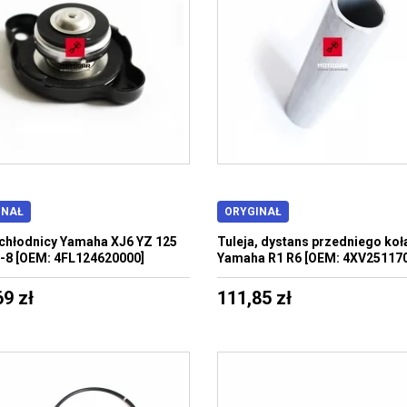
INAŁ
ORYGINAŁ
chłodnicy Yamaha XJ6 YZ 125
Tuleja, dystans przedniego koł
-8 [OEM: 4FL124620000]
Yamaha R1 R6 [OEM: 4XV25117
69 zł
111,85 zł