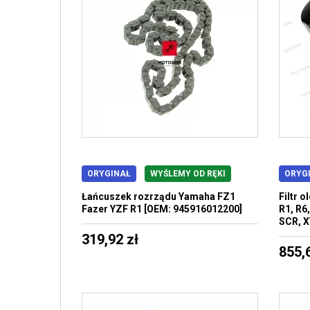
ORYGINAŁ
WYŚLEMY OD RĘKI
ORYG
Łańcuszek rozrządu Yamaha FZ1
Filtr 
Fazer YZF R1 [OEM: 945916012200]
R1, R6,
SCR, X
319,92 zł
855,