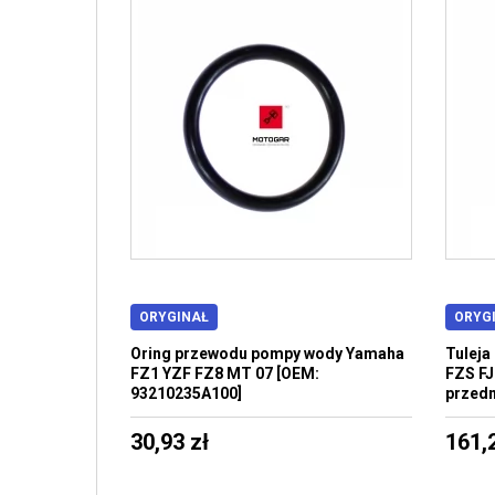
ORYGINAŁ
ORYG
Oring przewodu pompy wody Yamaha
Tuleja
FZ1 YZF FZ8 MT 07 [OEM:
FZS F
93210235A100]
przedn
30,93 zł
161,