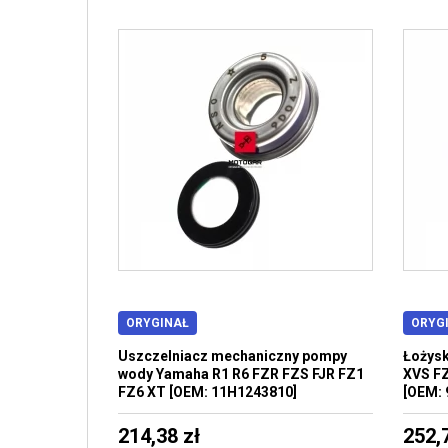
ORYGINAŁ
ORYG
Uszczelniacz mechaniczny pompy
Łożysk
wody Yamaha R1 R6 FZR FZS FJR FZ1
XVS F
FZ6 XT [OEM: 11H1243810]
[OEM: 
214,38 zł
252,