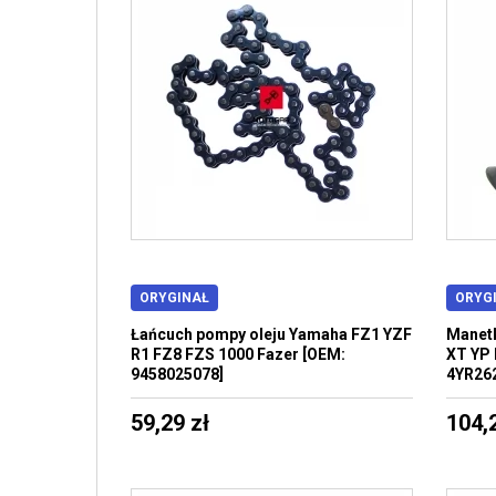
ORYGINAŁ
ORYG
Łańcuch pompy oleju Yamaha FZ1 YZF
Manetk
R1 FZ8 FZS 1000 Fazer [OEM:
XT YP 
9458025078]
4YR26
59,29 zł
104,