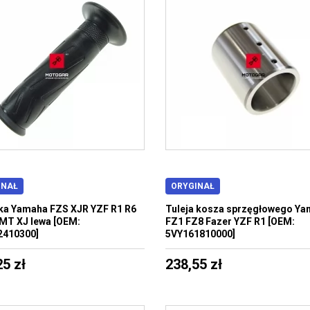
INAŁ
ORYGINAŁ
a Yamaha FZS XJR YZF R1 R6
Tuleja kosza sprzęgłowego Y
MT XJ lewa [OEM:
FZ1 FZ8 Fazer YZF R1 [OEM:
2410300]
5VY161810000]
25 zł
238,55 zł