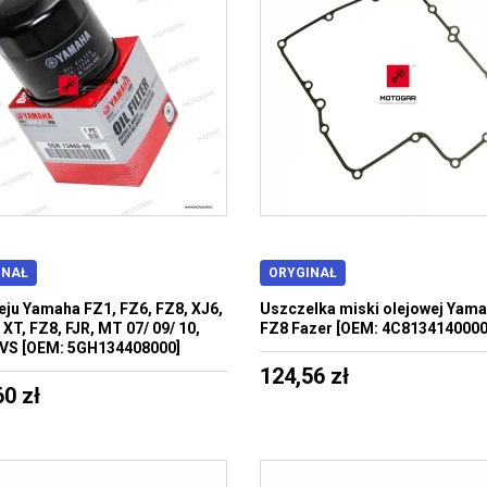
INAŁ
ORYGINAŁ
oleju Yamaha FZ1, FZ6, FZ8, XJ6,
Uszczelka miski olejowej Yam
 XT, FZ8, FJR, MT 07/ 09/ 10,
FZ8 Fazer [OEM: 4C8134140000
VS [OEM: 5GH134408000]
124,56 zł
60 zł