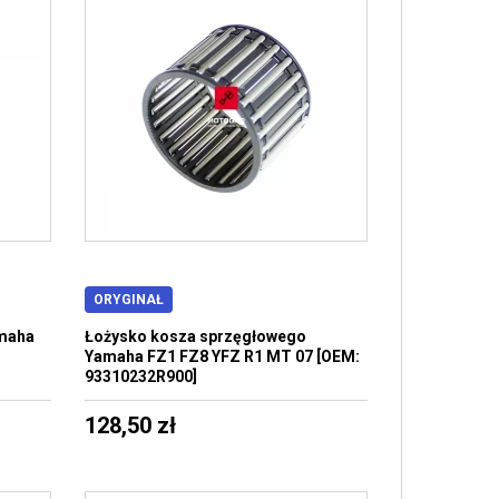
ORYGINAŁ
amaha
Łożysko kosza sprzęgłowego
Yamaha FZ1 FZ8 YFZ R1 MT 07 [OEM:
93310232R900]
128,50 zł