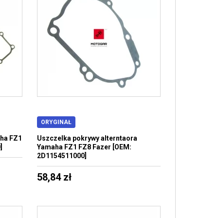
ORYGINAŁ
aha FZ1
Uszczelka pokrywy alterntaora
]
Yamaha FZ1 FZ8 Fazer [OEM:
2D1154511000]
58,84 zł