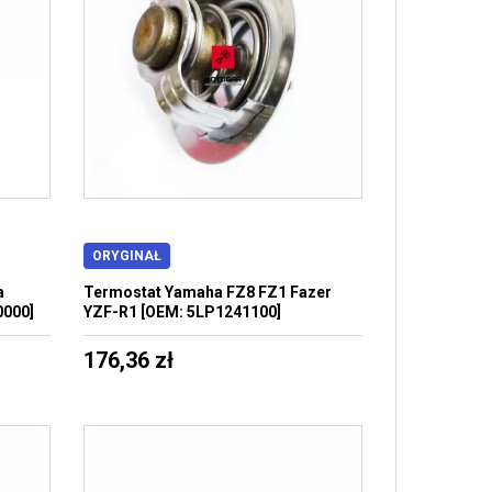
ORYGINAŁ
a
Termostat Yamaha FZ8 FZ1 Fazer
0000]
YZF-R1 [OEM: 5LP1241100]
176,36 zł