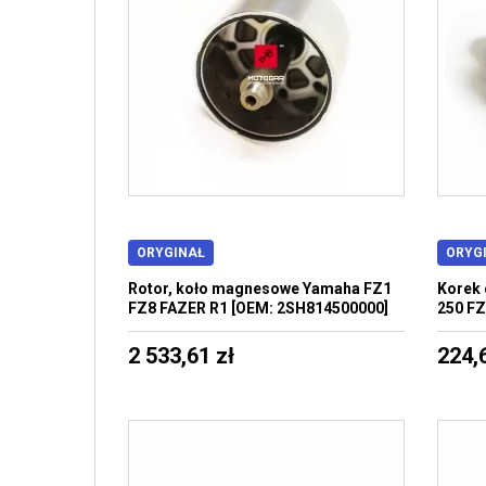
ORYGINAŁ
ORYG
Rotor, koło magnesowe Yamaha FZ1
Korek 
FZ8 FAZER R1 [OEM: 2SH814500000]
250 FZ
2 533,61 zł
224,