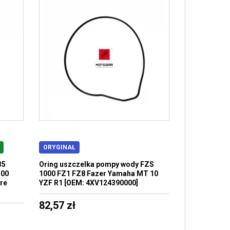
ORYGINAŁ
35
Oring uszczelka pompy wody FZS
100
1000 FZ1 FZ8 Fazer Yamaha MT 10
re
YZF R1 [OEM: 4XV124390000]
82,57 zł