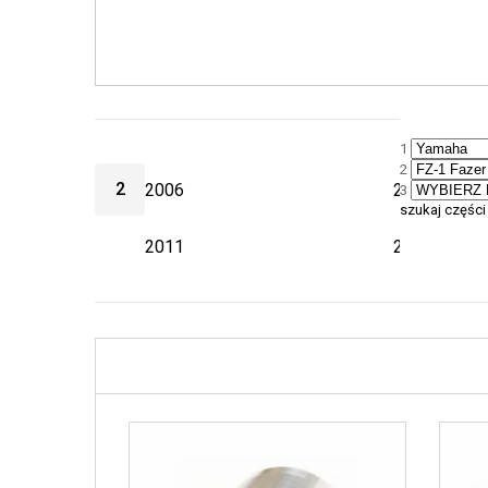
1
2
2
2006
2007
3
szukaj części
2011
2012