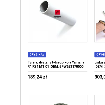
ORYGINAŁ
ORYG
Tuleja, dystans tylnego koła Yamaha
Linka 
R1 FZ1 MT 01 [OEM: 5PW253170000]
[OEM: 
189,24 zł
303,