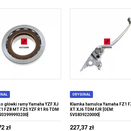
INAŁ
ORYGINAŁ
o główki ramy Yamaha YZF XJ
Klamka hamulca Yamaha FZ1 F
Z1 FZ8 MT FZS YZF R1 R6 TDM
XT XJ6 TDM FJR [OEM:
933999993200]
5VS839220000]
72 zł
227,37 zł