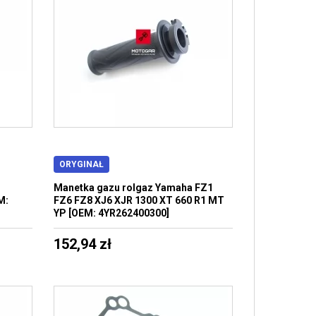
ORYGINAŁ
Manetka gazu rolgaz Yamaha FZ1
M:
FZ6 FZ8 XJ6 XJR 1300 XT 660 R1 MT
YP [OEM: 4YR262400300]
152,94 zł