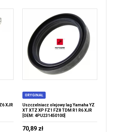
ORYGINAŁ
Z6 XJR
Uszczelniacz olejowy lag Yamaha YZ
XT XTZ XP FZ1 FZ8 TDM R1 R6 XJR
[OEM: 4PU231450100]
70,89 zł