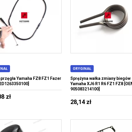
INAŁ
ORYGINAŁ
sprzęgła Yamaha FZ8 FZ1 Fazer
Sprężyna wałka zmiany biegów
2D1263350100]
Yamaha XJ6 R1 R6 FZ1 FZ8 [OE
905083214100]
08 zł
28,14 zł