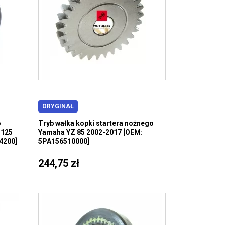
ORYGINAŁ
o
Tryb wałka kopki startera nożnego
 125
Yamaha YZ 85 2002-2017 [OEM:
4200]
5PA156510000]
244,75 zł