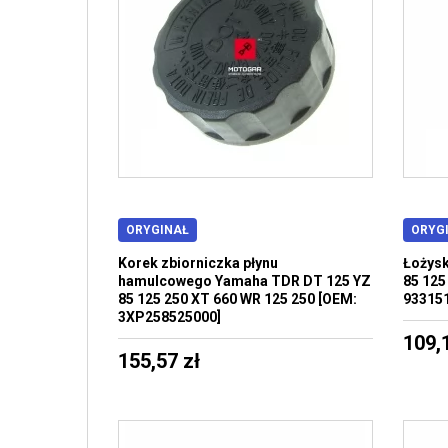
ORYGINAŁ
ORYG
Korek zbiorniczka płynu
Łożysk
hamulcowego Yamaha TDR DT 125 YZ
85 125
85 125 250 XT 660 WR 125 250 [OEM:
93315
3XP258525000]
109,
155,57 zł