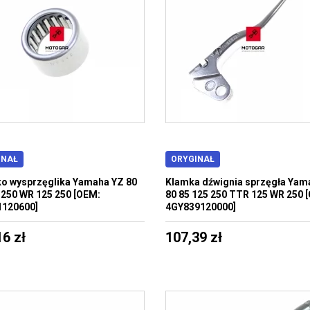
INAŁ
ORYGINAŁ
o wysprzęglika Yamaha YZ 80
Klamka dźwignia sprzęgła Yam
 250 WR 125 250 [OEM:
80 85 125 250 TTR 125 WR 250 
1120600]
4GY839120000]
16 zł
107,39 zł