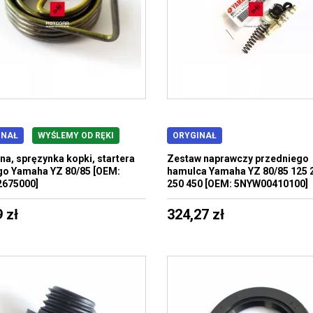
INAŁ
WYŚLEMY OD RĘKI
ORYGINAŁ
na, spręzynka kopki, startera
Zestaw naprawczy przedniego
o Yamaha YZ 80/85 [OEM:
hamulca Yamaha YZ 80/85 125 
2675000]
250 450 [OEM: 5NYW00410100]
 zł
324,27 zł