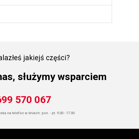
lazłeś jakiejś części?
nas, służymy wsparciem
699 570 067
ka na telefon w dniach: pon. - pt. 9.00 - 17.00