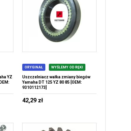
ORYGINAŁ
WYŚLEMY OD RĘKI
aha YZ
Uszczelniacz wałka zmiany biegów
[OEM:
Yamaha DT 125 YZ 80 85 [OEM:
9310112173]
42,29 zł