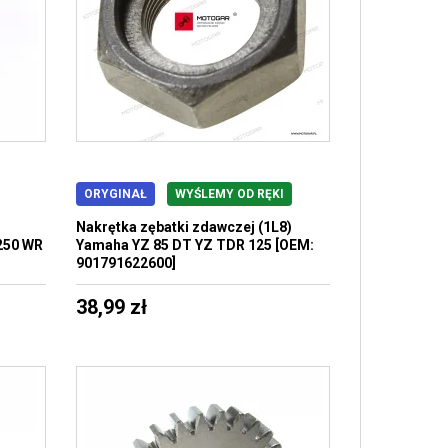
ORYGINAŁ
WYŚLEMY OD RĘKI
Nakrętka zębatki zdawczej (1L8)
250 WR
Yamaha YZ 85 DT YZ TDR 125 [OEM:
901791622600]
38,99 zł