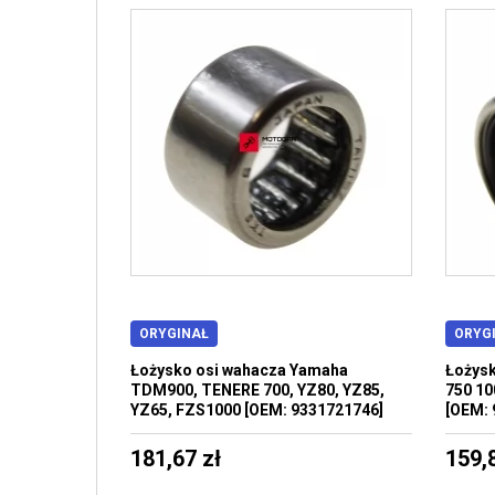
ORYGINAŁ
ORYG
Łożysko osi wahacza Yamaha
Łożys
TDM900, TENERE 700, YZ80, YZ85,
750 10
YZ65, FZS1000 [OEM: 9331721746]
[OEM: 
181,67 zł
159,