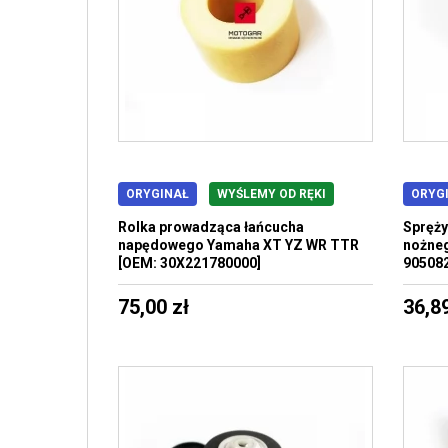
ORYGINAŁ
WYŚLEMY OD RĘKI
ORYG
Rolka prowadząca łańcucha
Spręży
napędowego Yamaha XT YZ WR TTR
nożneg
[OEM: 30X221780000]
90508
75,00 zł
36,89