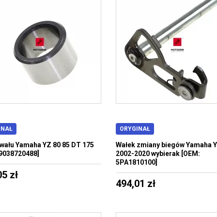
INAŁ
ORYGINAŁ
 wału Yamaha YZ 80 85 DT 175
Wałek zmiany biegów Yamaha Y
9038720488]
2002-2020 wybierak [OEM:
5PA1810100]
05 zł
494,01 zł