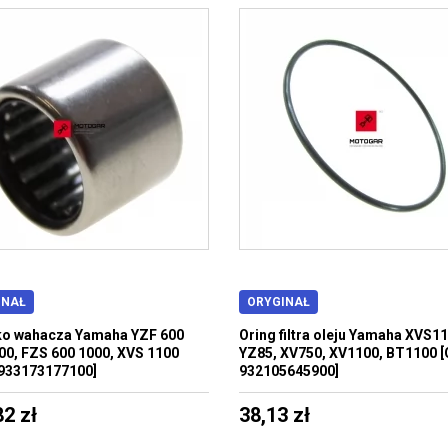
INAŁ
ORYGINAŁ
ko wahacza Yamaha YZF 600
Oring filtra oleju Yamaha XVS11
00, FZS 600 1000, XVS 1100
YZ85, XV750, XV1100, BT1100 
933173177100]
932105645900]
82 zł
38,13 zł