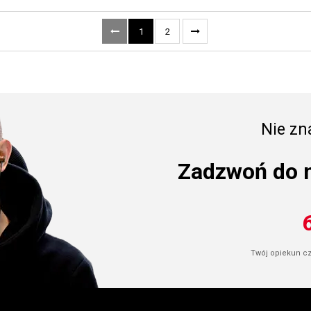
1
2
Nie zna
Zadzwoń do 
Twój opiekun cze