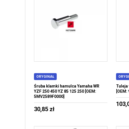
ORYGINAŁ
ORYG
Śruba klamki hamulca Yamaha WR
Tuleja
YZF 250 450 YZ 85 125 250 [OEM:
[OEM: 
5MV2589F0000]
103,
30,85 zł