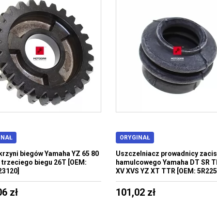
INAŁ
ORYGINAŁ
krzyni biegów Yamaha YZ 65 80
Uszczelniacz prowadnicy zaci
b trzeciego biegu 26T [OEM:
hamulcowego Yamaha DT SR T
23120]
XV XVS YZ XT TTR [OEM: 5R225
06 zł
101,02 zł