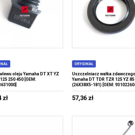
INAŁ
ORYGINAŁ
wlewu oleju Yamaha DT XT YZ
Uszczelniacz wałka zdawczeg
125 250 450 [OEM:
Yamaha DT TDR TZR 125 YZ 85
3631000]
(26X38X5-181) [OEM: 93102260
 zł
57,36 zł