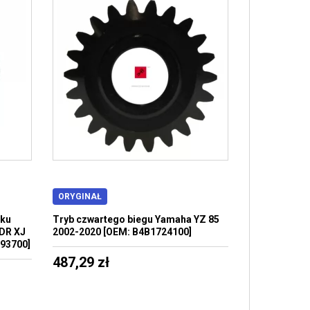
ORYGINAŁ
sku
Tryb czwartego biegu Yamaha YZ 85
DR XJ
2002-2020 [OEM: B4B1724100]
93700]
487,29 zł