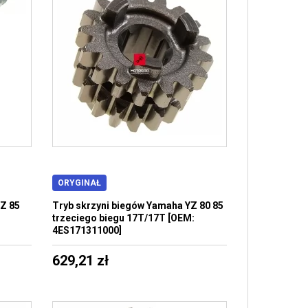
ORYGINAŁ
Z 85
Tryb skrzyni biegów Yamaha YZ 80 85
trzeciego biegu 17T/17T [OEM:
4ES171311000]
629,21 zł