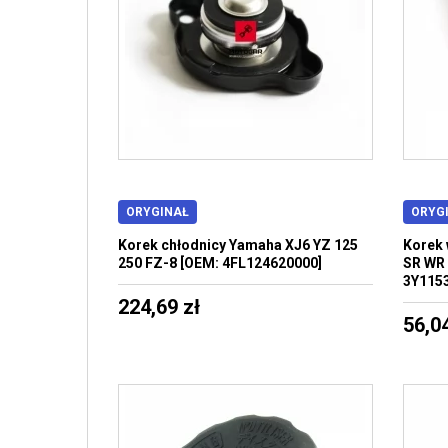
ORYGINAŁ
ORYG
Korek chłodnicy Yamaha XJ6 YZ 125
Korek 
250 FZ-8 [OEM: 4FL124620000]
SR WR 
3Y115
224,69 zł
56,04