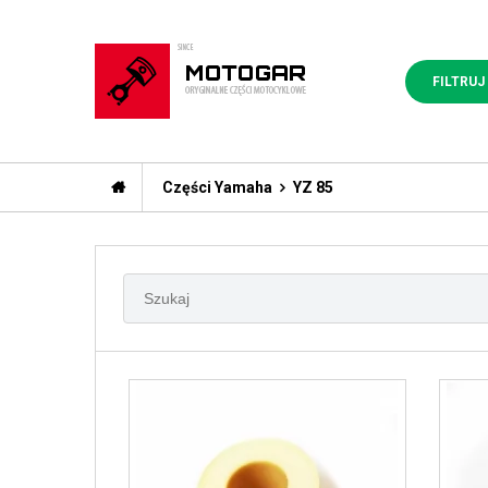
FILTRUJ
Części Yamaha
YZ 85