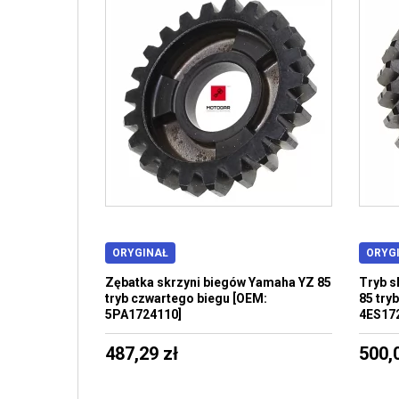
ORYGINAŁ
ORYG
Zębatka skrzyni biegów Yamaha YZ 85
Tryb s
tryb czwartego biegu [OEM:
85 try
5PA1724110]
4ES17
487,29 zł
500,