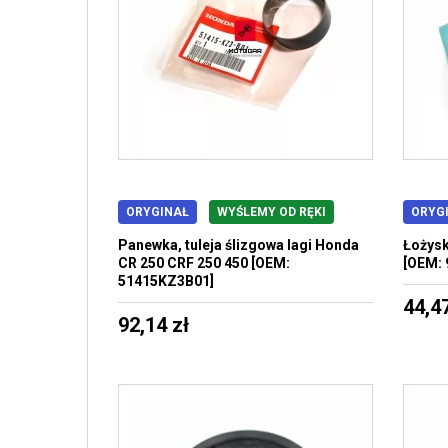
ORYGINAŁ
WYŚLEMY OD RĘKI
ORYG
Panewka, tuleja ślizgowa lagi Honda
Łożys
CR 250 CRF 250 450 [OEM:
[OEM: 
51415KZ3B01]
44,47
92,14 zł