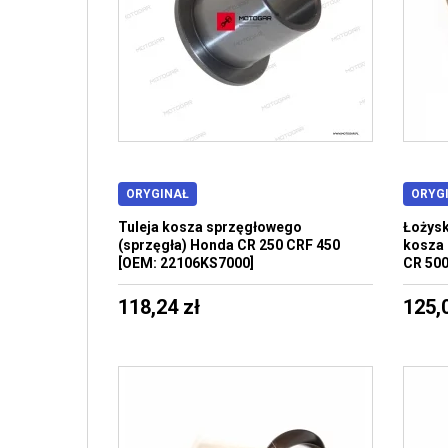
ORYGINAŁ
ORYG
Tuleja kosza sprzęgłowego
Łożysk
(sprzęgła) Honda CR 250 CRF 450
kosza
[OEM: 22106KS7000]
CR 500
118,24 zł
125,