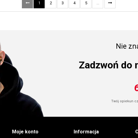
1
2
3
4
5
...
Nie zna
Zadzwoń do 
Twój opiekun cze
Moje konto
Informacja
C