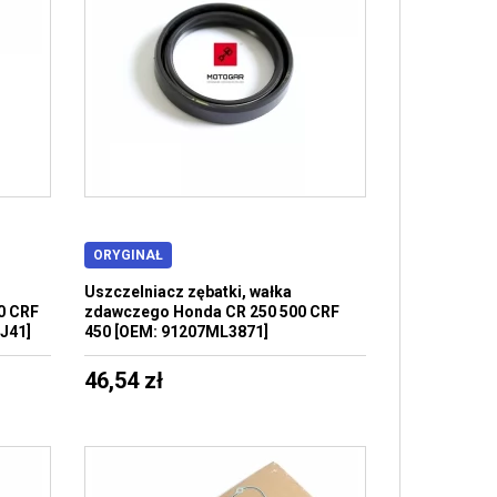
ORYGINAŁ
Uszczelniacz zębatki, wałka
0 CRF
zdawczego Honda CR 250 500 CRF
4J41]
450 [OEM: 91207ML3871]
46,54 zł