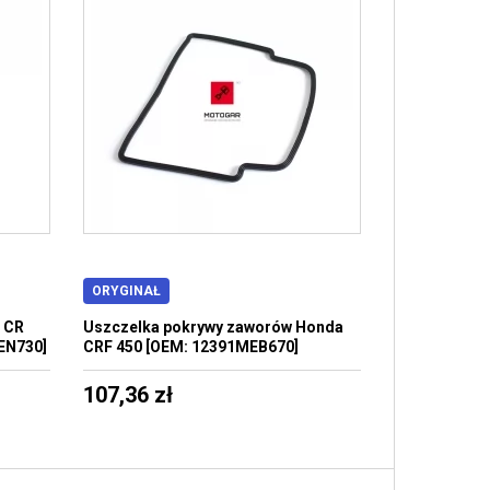
ORYGINAŁ
 CR
Uszczelka pokrywy zaworów Honda
EN730]
CRF 450 [OEM: 12391MEB670]
107,36 zł