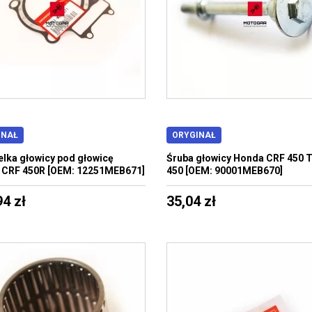
INAŁ
ORYGINAŁ
lka głowicy pod głowicę
Śruba głowicy Honda CRF 450 
 CRF 450R [OEM: 12251MEB671]
450 [OEM: 90001MEB670]
94 zł
35,04 zł