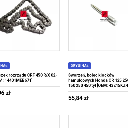
INAŁ
ORYGINAŁ
zek rozrządu CRF 450 R/X 02-
Sworzeń, bolec klocków
M: 14401MEB671]
hamulcowych Honda CR 125 25
150 250 450 tył [OEM: 43215KZ
96 zł
55,84 zł