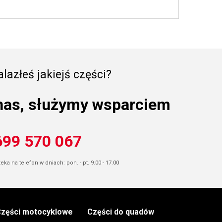
lazłeś jakiejś części?
nas, służymy wsparciem
699 570 067
ka na telefon w dniach: pon. - pt. 9.00 - 17.00
zęści motocyklowe
Części do quadów