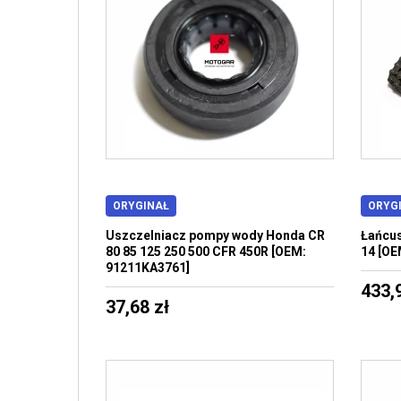
ORYGINAŁ
ORYG
Uszczelniacz pompy wody Honda CR
Łańcus
80 85 125 250 500 CFR 450R [OEM:
14 [OE
91211KA3761]
433,
37,68 zł