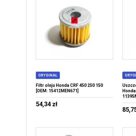
ORYGINAŁ
ORYG
Filtr oleju Honda CRF 450 250 150
Uszcze
[OEM: 15412MEN671]
Honda 
11395
54,34 zł
85,75