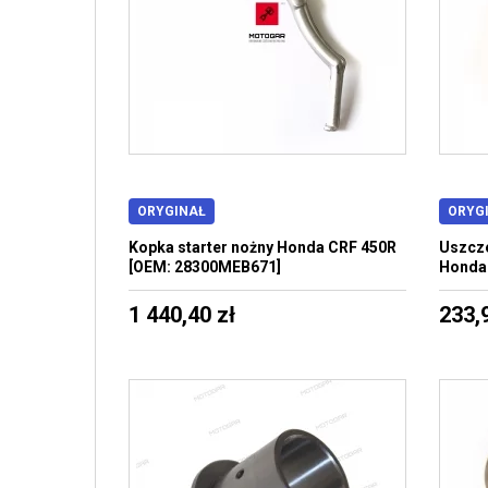
ORYGINAŁ
ORYG
Kopka starter nożny Honda CRF 450R
Uszcze
[OEM: 28300MEB671]
Honda
1 440,40 zł
233,