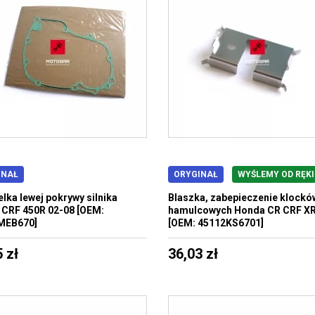
INAŁ
ORYGINAŁ
WYŚLEMY OD RĘKI
lka lewej pokrywy silnika
Blaszka, zabepieczenie klockó
CRF 450R 02-08 [OEM:
hamulcowych Honda CR CRF XR
MEB670]
[OEM: 45112KS6701]
 zł
36,03 zł