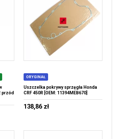
ORYGINAŁ
w
Uszczelka pokrywy sprzęgła Honda
 przód
CRF 450R [OEM: 11394MEB670]
138,86 zł