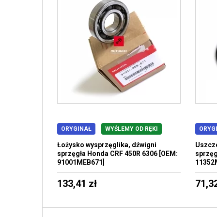
ORYGINAŁ
WYŚLEMY OD RĘKI
ORYG
Łożysko wysprzęglika, dźwigni
Uszcze
sprzęgła Honda CRF 450R 6306 [OEM:
sprzęg
91001MEB671]
11352
133,41 zł
71,32