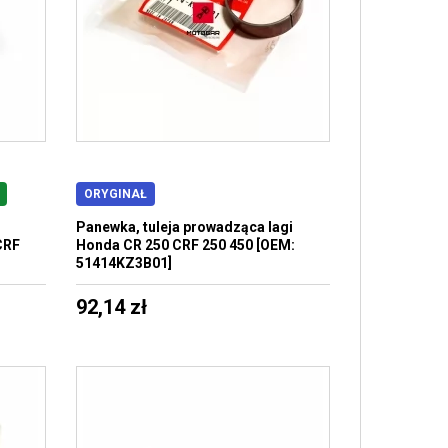
ORYGINAŁ
Panewka, tuleja prowadząca lagi
CRF
Honda CR 250 CRF 250 450 [OEM:
51414KZ3B01]
92,14 zł