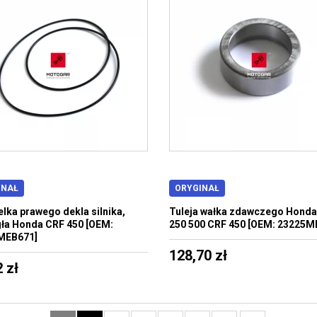
INAŁ
ORYGINAŁ
lka prawego dekla silnika,
Tuleja wałka zdawczego Honda
ła Honda CRF 450 [OEM:
250 500 CRF 450 [OEM: 23225M
MEB671]
128,70 zł
 zł