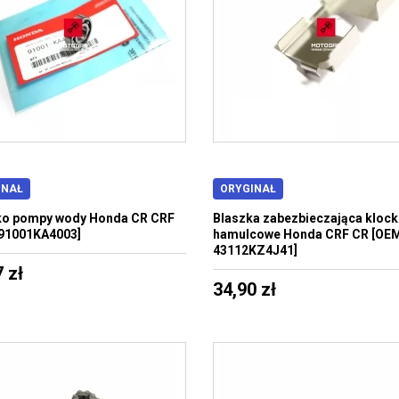
INAŁ
ORYGINAŁ
ko pompy wody Honda CR CRF
Blaszka zabezbieczająca klock
91001KA4003]
hamulcowe Honda CRF CR [OE
43112KZ4J41]
 zł
34,90 zł