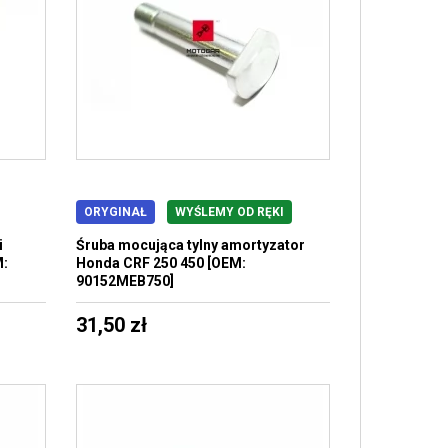
ORYGINAŁ
WYŚLEMY OD RĘKI
i
Śruba mocująca tylny amortyzator
M:
Honda CRF 250 450 [OEM:
90152MEB750]
31,50 zł