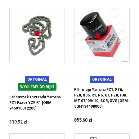
ORYGINAŁ
ORYGINAŁ
WYŚLEMY OD RĘKI
Filtr oleju Yamaha FZ1, FZ6,
FZ8, XJ6, R1, R6, XT, FZ8, FJR,
Łańcuszek rozrządu Yamaha
MT 07/ 09/ 10, SCR, XVS [OEM:
FZ1 Fazer YZF R1 [OEM:
5GH134408000]
945916012200]
855,60 zł
319,92 zł