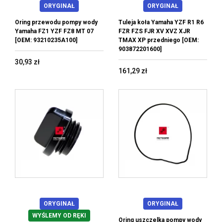
ORYGINAŁ
ORYGINAŁ
Oring przewodu pompy wody
Tuleja koła Yamaha YZF R1 R6
Yamaha FZ1 YZF FZ8 MT 07
FZR FZS FJR XV XVZ XJR
[OEM: 93210235A100]
TMAX XP przedniego [OEM:
903872201600]
30,93 zł
161,29 zł
ORYGINAŁ
ORYGINAŁ
WYŚLEMY OD RĘKI
Oring uszczelka pompy wody