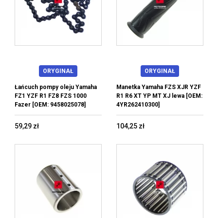
ORYGINAŁ
ORYGINAŁ
Łańcuch pompy oleju Yamaha
Manetka Yamaha FZS XJR YZF
FZ1 YZF R1 FZ8 FZS 1000
R1 R6 XT YP MT XJ lewa [OEM:
Fazer [OEM: 9458025078]
4YR262410300]
59,29 zł
104,25 zł