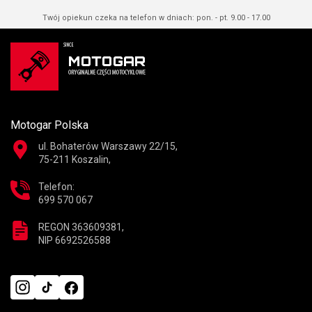
Twój opiekun czeka na telefon w dniach: pon. - pt. 9.00 - 17.00
Motogar Polska
ul. Bohaterów Warszawy 22/15,
75-211 Koszalin,
Telefon:
699 570 067
REGON 363609381,
NIP 6692526588