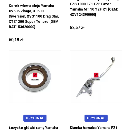
FZS 1000 FZ1 FZ8 Fazer
Korek wlewu oleju Yamaha
Yamaha MT 10 YZF R1 [OEM:
XV535 Virago, XJ600
4XV124390000]
Diversion, XVS1100 Drag Star,
XTZ1200 Super Tenere [OEM:
BAT153620000]
82,57 zł
60,18 zł
ORYGINAŁ
ORYGINAŁ
Łożysko główki ramy Yamaha
Klamka hamulca Yamaha FZ1