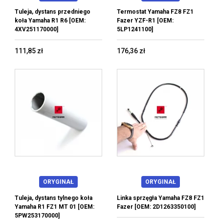
Tuleja, dystans przedniego
Termostat Yamaha FZ8 FZ1
koła Yamaha R1 R6 [OEM:
Fazer YZF-R1 [OEM:
4XV251170000]
5LP1241100]
111,85 zł
176,36 zł
ORYGINAŁ
ORYGINAŁ
Tuleja, dystans tylnego koła
Linka sprzęgła Yamaha FZ8 FZ1
Yamaha R1 FZ1 MT 01 [OEM:
Fazer [OEM: 2D1263350100]
5PW253170000]