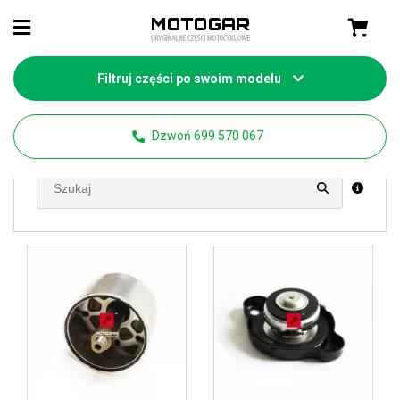
Filtruj części po swoim modelu
Strona główna
Części Yamaha
FZ-1 Fazer
Dzwoń 699 570 067