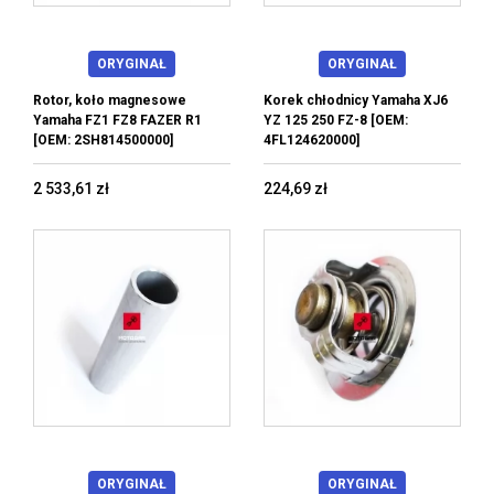
ORYGINAŁ
ORYGINAŁ
Rotor, koło magnesowe
Korek chłodnicy Yamaha XJ6
Yamaha FZ1 FZ8 FAZER R1
YZ 125 250 FZ-8 [OEM:
[OEM: 2SH814500000]
4FL124620000]
2 533,61 zł
224,69 zł
ORYGINAŁ
ORYGINAŁ