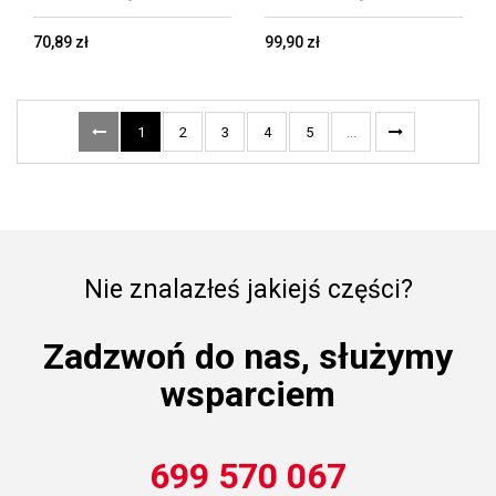
70,89 zł
99,90 zł
1
2
3
4
5
...
Nie znalazłeś jakiejś części?
Zadzwoń do nas, służymy
wsparciem
699 570 067