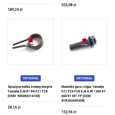
303,08 zł
189,24 zł
ORYGINAŁ
ORYGINAŁ
Sprężyna wałka zmiany biegów
Manetka gazu rolgaz Yamaha
Yamaha XJ6 R1 R6 FZ1 FZ8
FZ1 FZ6 FZ8 XJ6 XJR 1300 XT
[OEM: 905083214100]
660 R1 MT YP [OEM:
4YR262400300]
28,14 zł
152,94 zł