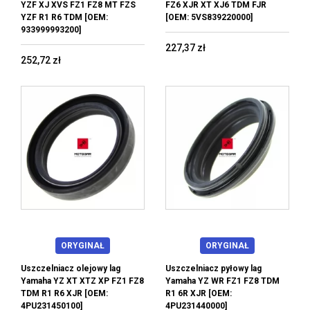
YZF XJ XVS FZ1 FZ8 MT FZS
FZ6 XJR XT XJ6 TDM FJR
YZF R1 R6 TDM [OEM:
[OEM: 5VS839220000]
933999993200]
227,37 zł
252,72 zł
ORYGINAŁ
ORYGINAŁ
Uszczelniacz olejowy lag
Uszczelniacz pyłowy lag
Yamaha YZ XT XTZ XP FZ1 FZ8
Yamaha YZ WR FZ1 FZ8 TDM
TDM R1 R6 XJR [OEM:
R1 6R XJR [OEM:
4PU231450100]
4PU231440000]