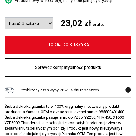
Produkt nowy, w 100% oryginalny z oficjalnej dystrybucji
23,02 zł
brutto
DODAJ DO KOSZYKA
Sprawdź kompatybilność produktu
Przybliżony czas wysyłki: w 15 dni roboczych
Śruba dekielka gaźnika to w 100% oryginalny, nieużywany produkt
producenta Yamaha OEM o oznaczeniu części numer 985800401400.
Śruba dekielka gaźnika pasuje m.in. do YZ85, YZ250, YFM450, XT600,
YZF600R Thundercat, ale pełną listę kompatybilności znajdziesz w
zestawieniu tabelarycznym poniżej. Produkt jest nowy, nieużywany i
pochodzi z oficjalnej dystrybucji Yamaha OEM. Ten produkt jest tzw.