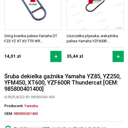
Oring kranika paliwa Yamaha DT
Uszczelka pływaka, wskaźnika
FZS YZ XT XV TTR WR...
paliwa Yamaha YZF600R...
14,01 zł
35,44 zł
Śruba dekielka gaźnika Yamaha YZ85, YZ250,
YFM450, XT600, YZF600R Thundercat [OEM:
985800401400]
IS REPLACED BY 985800401400
Producent:
Yamaha
OEM:
985800401400