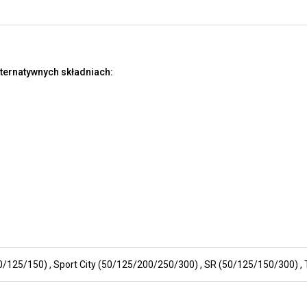
lternatywnych składniach:
0/125/150)
,
Sport City (50/125/200/250/300)
,
SR (50/125/150/300)
,