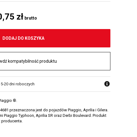
0,75 zł
brutto
DODAJ DO KOSZYKA
wdź kompatybilność produktu
w 5-20 dni roboczych
Piaggio ®.
81 przeznaczona jest do pojazdów Piaggio, Aprilia i Gilera.
i Piaggio Typhoon, Aprilia SR oraz Derbi Boulevard. Produkt
z producenta.