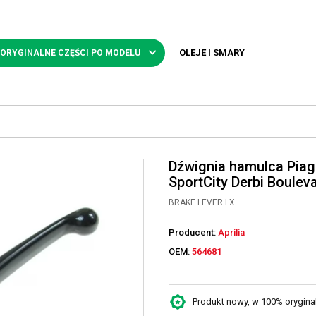
OLEJE I SMARY
 ORYGINALNE CZĘŚCI PO MODELU
Dźwignia hamulca Piag
SportCity Derbi Boulev
BRAKE LEVER LX
Producent:
Aprilia
OEM:
564681
Produkt nowy, w 100% oryginaln