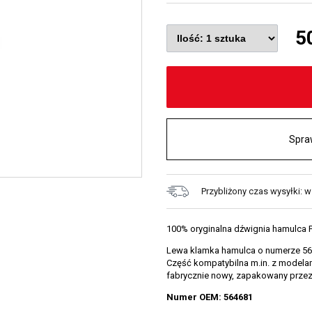
5
Spra
Przybliżony czas wysyłki: 
100% oryginalna dźwignia hamulca 
Lewa klamka hamulca o numerze 5646
Część kompatybilna m.in. z modelam
fabrycznie nowy, zapakowany prze
Numer OEM: 564681