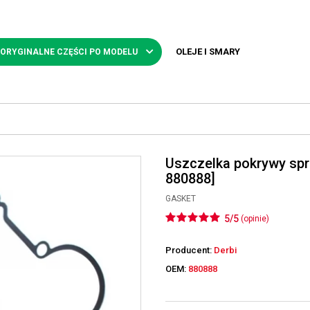
OLEJE I SMARY
 ORYGINALNE CZĘŚCI PO MODELU
Uszczelka pokrywy spr
880888]
GASKET
5/5
(opinie)
Producent:
Derbi
OEM:
880888