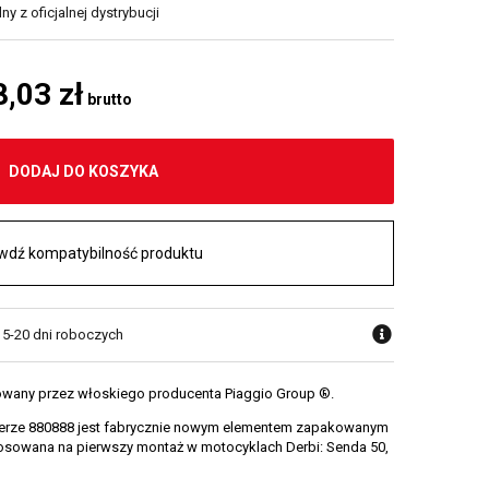
y z oficjalnej dystrybucji
8,03 zł
brutto
DODAJ DO KOSZYKA
wdź kompatybilność produktu
w 5-20 dni roboczych
owany przez włoskiego producenta Piaggio Group ®.
erze 880888 jest fabrycznie nowym elementem zapakowanym
tosowana na pierwszy montaż w motocyklach Derbi: Senda 50,