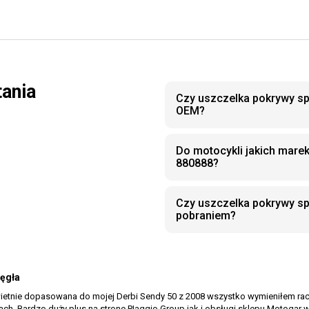
tania
Czy uszczelka pokrywy sp
OEM?
Do motocykli jakich mare
880888?
Czy uszczelka pokrywy sp
pobraniem?
ęgła
tnie dopasowana do mojej Derbi Sendy 50 z 2008 wszystko wymieniłem rach cia
ach. Bardzo duży plus na strone PIaggio Group jak i obsługi sklepu Motogar 