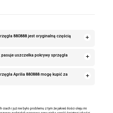
rzęgła 880888 jest oryginalną częścią
k pasuje uszczelka pokrywy sprzęgła
rzęgła Aprilia 880888 mogę kupić za
ch i już nie było problemu z tym że jakieś ilości oleju mi
wszyscy zadziałali wzorowa cena niska część świetnej jakości.