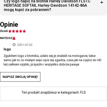
Czy logo napis na błotnik Harley Davidson FLSTC
HERITAGE SOFTAIL Harley-Davidson 14142-86A
mogę kupić za pobraniem?
Opinie
Oceń
MATEUSZ
2021-07-22
logo
Zgubiłem logo z błotnika, udało się je znaleźć na motogarze, takie
samo jak to co miałęm więc opis się zgadza, czas jak na części do HD
też całkiem szybki, przyszło i wszystko dobrze pasuje
NAPISZ SWOJĄ OPINIĘ!
Ten produkt znajdziesz w kategoriach:
FLS