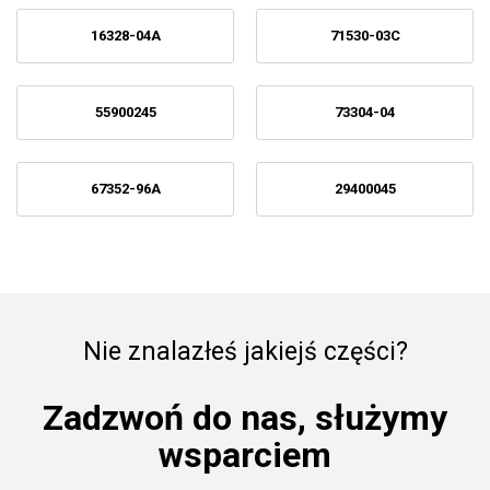
16328-04A
71530-03C
55900245
73304-04
67352-96A
29400045
Nie znalazłeś jakiejś części?
Zadzwoń do nas, służymy
wsparciem