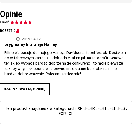
Opinie
Oceń
ROBERT D.
2019-04-17
oryginalny filtr oleju Harley
Filtr oleju pasuje do mojego Harleya Davidsona, tabel jest ok. Dostałem
go w fabrycznym kartoniku, dokładnie takim jak na fotografii. Cenowo
ten sklep wypada bardzo dobrze na tle konkurencji, to moje pierwsze
zakupy w tym sklepie, ale na pewno nie ostatnie bo zrobił na mnie
bardzo dobre wrażenie. Polecam serdecznie!
NAPISZ SWOJĄ OPINIĘ!
Ten produkt znajdziesz w kategoriach:
XR
,
FLHR
,
FLHT
,
FLT
,
FLS
,
FXR
,
XL