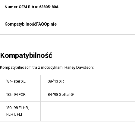
Numer OEM filtra: 63805-80A
Kompatybilność
FAQ
Opinie
Kompatybilność
Kompatybilność filtra z motocyklami Harley Davidson:
'84-later XL
'08-'13 XR
'82-'94 FXR
'84-'98 Softail®
'80-'98 FLHR,
FLHT, FLT