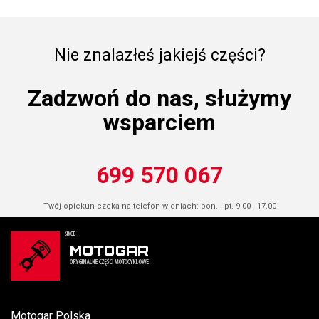
Nie znalazłeś jakiejś części?
Zadzwoń do nas, służymy
wsparciem
699 570 067
Twój opiekun czeka na telefon w dniach: pon. - pt. 9.00 - 17.00
Motogar Polska