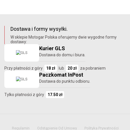
Dostawa i formy wysyłki.
W sklepie Motogar Polska oferujemy dwie wygodne formy
dostawy:
Kurier GLS
Dostawa do domu i biura.
Przy płatności z góry
18 zł
lub
20 zł
za pobraniem
Paczkomat InPost
Dostawa do punktu odbioru.
Tylko płatności z góry
17.50 zł
Regulamin
Odstąpienie Od Umowy
Polityka Prywatności