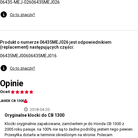
06435-MEJ-026
06435MEJ026
Co to znaczy?
Produkt o numerze 06435MEJ026 jest odpowiednikiem
(replacement) następujących części:
06435MEJ006
06435MEJ016
Co to znaczy?
Opinie
Oceń
JAREK CB 1300
2018-04-20
Oryginalne klocki do CB 1300
Klocki oryginalnie zapakowane, zamówiłem je do Honda CB 1300 z
2005 roku pasuje. na 100% nie są to żadne podróby, jestem tego pewien.
Przesyłka dotarła w terminie określonym na stronie. Polecam.