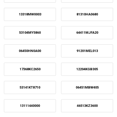
13318MW0003
81310HA0680
53104MY5860
64411MJFA20
06450HN0A00
91201MEL013
17368KC2650
12204KGB305
53141KT8710
06451MBW405
13111440000
46513KZ3600