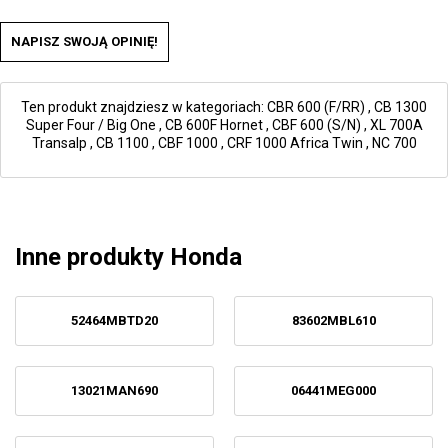
NAPISZ SWOJĄ OPINIĘ!
Ten produkt znajdziesz w kategoriach:
CBR 600 (F/RR)
,
CB 1300
Super Four / Big One
,
CB 600F Hornet
,
CBF 600 (S/N)
,
XL 700A
Transalp
,
CB 1100
,
CBF 1000
,
CRF 1000 Africa Twin
,
NC 700
Inne produkty Honda
52464MBTD20
83602MBL610
13021MAN690
06441MEG000