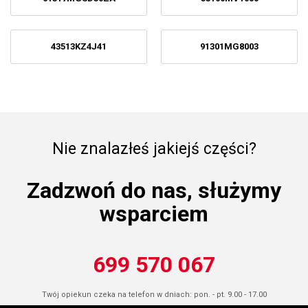
43513KZ4J41
91301MG8003
Nie znalazłeś jakiejś części?
Zadzwoń do nas, służymy
wsparciem
699 570 067
Twój opiekun czeka na telefon w dniach: pon. - pt. 9.00 - 17.00