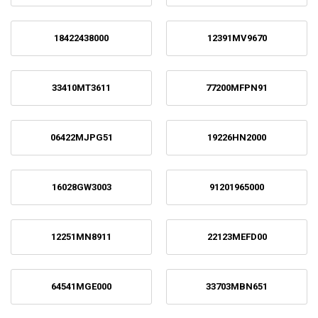
18422438000
12391MV9670
33410MT3611
77200MFPN91
06422MJPG51
19226HN2000
16028GW3003
91201965000
12251MN8911
22123MEFD00
64541MGE000
33703MBN651