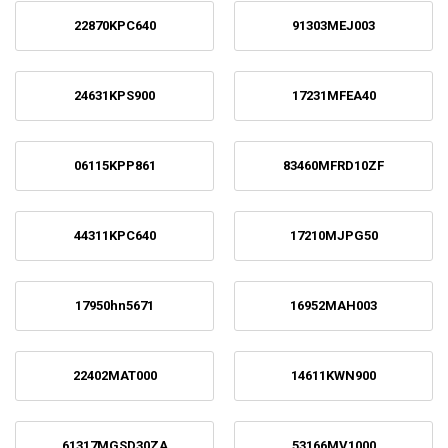
22870KPC640
91303MEJ003
24631KPS900
17231MFEA40
06115KPP861
83460MFRD10ZF
44311KPC640
17210MJPG50
17950hn5671
16952MAH003
22402MAT000
14611KWN900
61317MGSD30ZA
53166MV1000