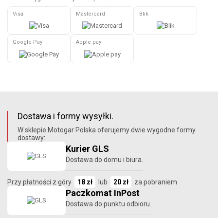
Visa
Mastercard
Blik
Google Pay
Apple pay
Dostawa i formy wysyłki.
W sklepie Motogar Polska oferujemy dwie wygodne formy
dostawy:
Kurier GLS
Dostawa do domu i biura.
Przy płatności z góry
18 zł
lub
20 zł
za pobraniem
Paczkomat InPost
Dostawa do punktu odbioru.