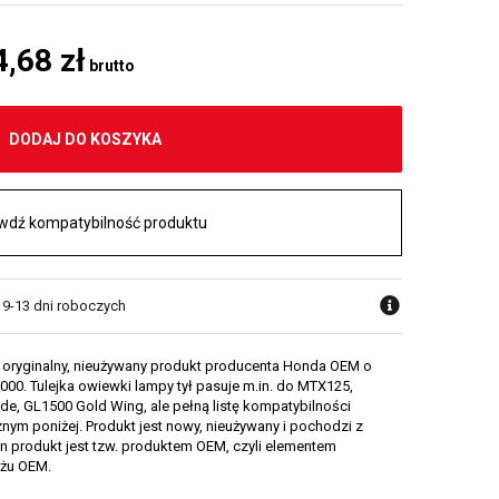
4,68 zł
brutto
DODAJ DO KOSZYKA
wdź kompatybilność produktu
w 9-13 dni roboczych
% oryginalny, nieużywany produkt producenta Honda OEM o
0. Tulejka owiewki lampy tył pasuje m.in. do MTX125,
de, GL1500 Gold Wing, ale pełną listę kompatybilności
nym poniżej. Produkt jest nowy, nieużywany i pochodzi z
en produkt jest tzw. produktem OEM, czyli elementem
żu OEM.