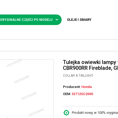
OLEJE I SMARY
 ORYGINALNE CZĘŚCI PO MODELU
Tulejka owiewki lampy
CBR900RR Fireblade, 
COLLAR A TAILLIGHT
Producent:
Honda
OEM:
33712GC2000
Produkt nowy, w 100% oryginaln