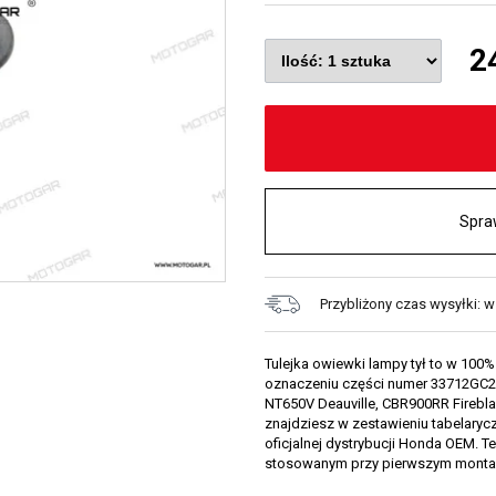
2
Spra
Przybliżony czas wysyłki: 
Tulejka owiewki lampy tył to w 100
oznaczeniu części numer 33712GC200
NT650V Deauville, CBR900RR Firebla
znajdziesz w zestawieniu tabelarycz
oficjalnej dystrybucji Honda OEM. T
stosowanym przy pierwszym monta