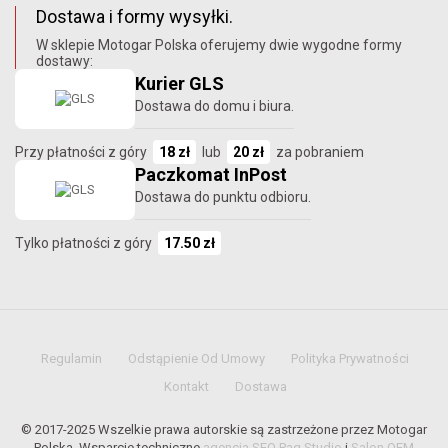
Dostawa i formy wysyłki.
W sklepie Motogar Polska oferujemy dwie wygodne formy
dostawy:
Kurier GLS
Dostawa do domu i biura.
Przy płatności z góry
18 zł
lub
20 zł
za pobraniem
Paczkomat InPost
Dostawa do punktu odbioru.
Tylko płatności z góry
17.50 zł
Regulamin
Odstąpienie Od Umowy
Polityka Prywatności
Kontakt
Dostawa
© 2017-2025 Wszelkie prawa autorskie są zastrzeżone przez Motogar
Polska. Wsparcie techniczne
agencja SEO Paq Studio
i
Salon OEM