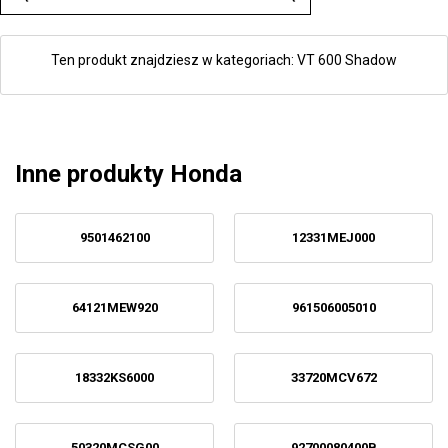
Ten produkt znajdziesz w kategoriach:
VT 600 Shadow
Inne produkty Honda
9501462100
12331MEJ000
64121MEW920
961506005010
18332KS6000
33720MCV672
50320MCSG00
92700080400B