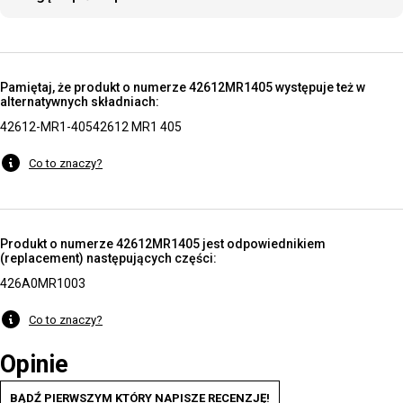
Pamiętaj, że produkt o numerze 42612MR1405 występuje też w
alternatywnych składniach:
42612-MR1-405
42612 MR1 405
Co to znaczy?
Produkt o numerze 42612MR1405 jest odpowiednikiem
(replacement) następujących części:
426A0MR1003
Co to znaczy?
Opinie
BĄDŹ PIERWSZYM KTÓRY NAPISZE RECENZJĘ!