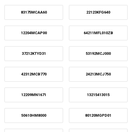
83175MCAA60
22123KFG640
12204MCAP00
64211MFL010ZB
37212KTYD31
53192MCJ000
42312MCB770
24213MCJ750
12209MN1671
13215413015
50610HM8000
80120MGPD01