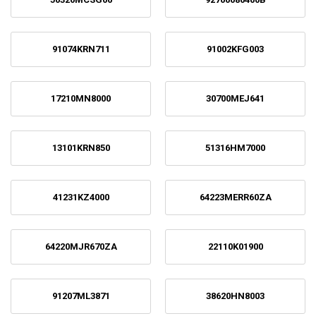
91074KRN711
91002KFG003
17210MN8000
30700MEJ641
13101KRN850
51316HM7000
41231KZ4000
64223MERR60ZA
64220MJR670ZA
22110K01900
91207ML3871
38620HN8003