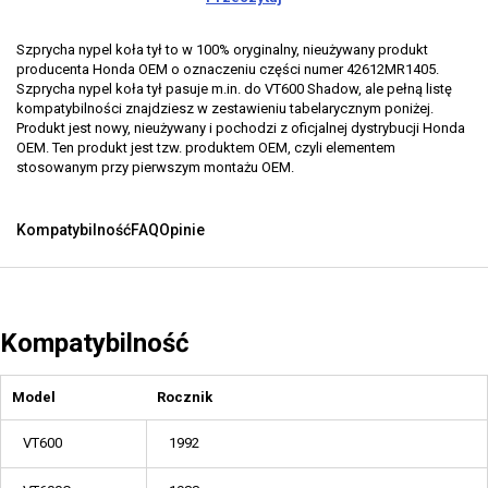
Szprycha nypel koła tył to w 100% oryginalny, nieużywany produkt
producenta Honda OEM o oznaczeniu części numer 42612MR1405.
Szprycha nypel koła tył pasuje m.in. do VT600 Shadow, ale pełną listę
kompatybilności znajdziesz w zestawieniu tabelarycznym poniżej.
Produkt jest nowy, nieużywany i pochodzi z oficjalnej dystrybucji Honda
OEM. Ten produkt jest tzw. produktem OEM, czyli elementem
stosowanym przy pierwszym montażu OEM.
Kompatybilność
FAQ
Opinie
Kompatybilność
Model
Rocznik
VT600
1992