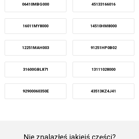
06410MBG000
45133166016
16011MY8000
14510HM8000
12251MAH003
91251HP0B02
31600GBL871
13111028000
92900060350E
43513KZ4J41
Nie znalazłeś jakiejś części?