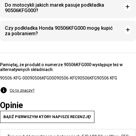
Do motocykli jakich marek pasuje podkładka
90506KFG000?
Czy podkładka Honda 90506KFG000 mogę kupić
za pobraniem?
Pamiętaj, że produkt o numerze 90506KFG000 występuje też w
alternatywnych składniach:
90506-KFG-000
90506KFG000
90506-KFG
90506KFG
90506 KFG
Co to znaczy?
Opinie
BĄDŹ PIERWSZYM KTÓRY NAPISZE RECENZJĘ!