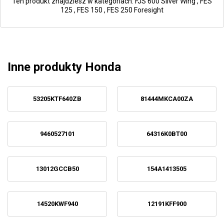
Ten produkt znajdziesz w kategoriach:
FJS 600 Silver Wing
,
FES
125
,
FES 150
,
FES 250 Foresight
Inne produkty Honda
53205KTF640ZB
81444MKCA00ZA
9460527101
64316K0BT00
13012GCCB50
154A1413505
14520KWF940
12191KFF900