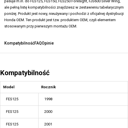
pasuje m.in. do FES125, FES150, FES250 Foresight, FJS600 Silver Wing,
ale pełną listę kompatybilności znajdziesz w zestawieniu tabelarycznym
poniżej. Produkt jest nowy, nieużywany i pochodzi z oficjalnej dystrybucji
Honda OEM. Ten produkt jest tzw. produktem OEM, czyli elementem
stosowanym przy pierwszym montażu OEM.
Kompatybilność
FAQ
Opinie
Kompatybilność
Model
Rocznik
FES125
1998
FES125
2000
FES125
2001