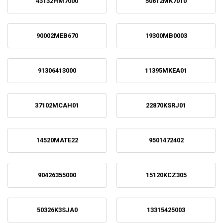
43132HM7000
50612MK7010
90002MEB670
19300MB0003
91306413000
11395MKEA01
37102MCAH01
22870KSRJ01
14520MATE22
9501472402
90426355000
15120KCZ305
50326K3SJA0
13315425003