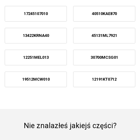
17245107010
40510KAE870
13422KRNA40
45131ML7921
12251MEL013
30700MCSG01
19512MCW010
12191KT0712
Nie znalazłeś jakiejś części?