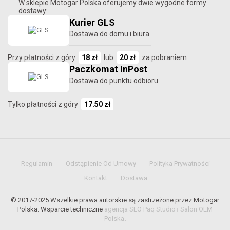
W sklepie Motogar Polska oferujemy dwie wygodne formy
dostawy:
Kurier GLS
Dostawa do domu i biura.
Przy płatności z góry
18 zł
lub
20 zł
za pobraniem
Paczkomat InPost
Dostawa do punktu odbioru.
Tylko płatności z góry
17.50 zł
Regulamin
Odstąpienie Od Umowy
Polityka Prywatności
Kontakt
Dostawa
© 2017-2025 Wszelkie prawa autorskie są zastrzeżone przez Motogar
Polska. Wsparcie techniczne
agencja SEO Paq Studio
i
Salon OEM
Polska
.