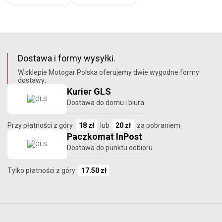
Dostawa i formy wysyłki.
W sklepie Motogar Polska oferujemy dwie wygodne formy
dostawy:
Kurier GLS
Dostawa do domu i biura.
Przy płatności z góry
18 zł
lub
20 zł
za pobraniem
Paczkomat InPost
Dostawa do punktu odbioru.
Tylko płatności z góry
17.50 zł