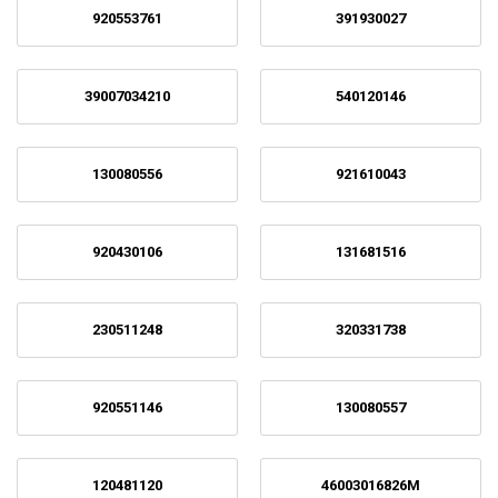
920553761
391930027
39007034210
540120146
130080556
921610043
920430106
131681516
230511248
320331738
920551146
130080557
120481120
46003016826M