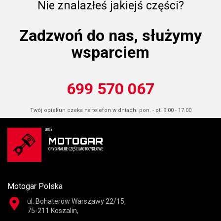
Nie znalazłeś jakiejś części?
Zadzwoń do nas, służymy
wsparciem
699 570 067
Twój opiekun czeka na telefon w dniach: pon. - pt. 9.00 - 17.00
Motogar Polska
ul. Bohaterów Warszawy 22/15,
75-211 Koszalin,