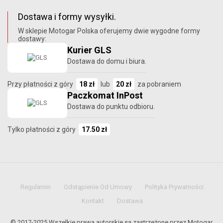
Dostawa i formy wysyłki.
W sklepie Motogar Polska oferujemy dwie wygodne formy
dostawy:
Kurier GLS
Dostawa do domu i biura.
Przy płatności z góry
18 zł
lub
20 zł
za pobraniem
Paczkomat InPost
Dostawa do punktu odbioru.
Tylko płatności z góry
17.50 zł
Regulamin
Odstąpienie Od Umowy
Polityka Prywatności
Kontakt
Dostawa
© 2017-2025 Wszelkie prawa autorskie są zastrzeżone przez Motogar