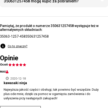
350631257458 mogę kupić za pobraniem?
Pamiętaj, że produkt o numerze 350631257458 występuje też w
alternatywnych składniach:
35063-1257-458
350631257458
Co to znaczy?
Opinie
Oceń
MAX
2020-12-18
kawasaki ninja
Najwyższa jakość części i obsługi, tak powinno być wszędzie. Duży
plus ode mnie, dzięki za pomoc w ogarnięciu zamówienia i do
usłyszenia przy następnych zakupach!