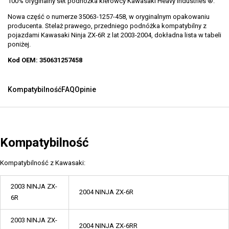
100% oryginalny set podnóżka kierowcy Kawasaki Heavy Industries ®.
Nowa część o numerze 35063-1257-458, w oryginalnym opakowaniu
producenta. Stelaż prawego, przedniego podnóżka kompatybilny z
pojazdami Kawasaki Ninja ZX-6R z lat 2003-2004, dokładna lista w tabeli
poniżej.
Kod OEM: 350631257458
Kompatybilność
FAQ
Opinie
Kompatybilność
Kompatybilność z Kawasaki:
2003 NINJA ZX-
2004 NINJA ZX-6R
6R
2003 NINJA ZX-
2004 NINJA ZX-6RR