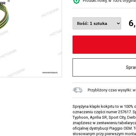
Produkt nowy, w 100% oryginaln
6
Spra
Przybliżony czas wysyłki: 
Sprężyna klapki kokpitu to w 100% 
oznaczeniu części numer 257617. Sprę
Typhoon, Aprilia SR, Sport City, Derb
znajdziesz w zestawieniu tabelarycz
oficjalnej dystrybucji Piaggio OEM.
stosowanym przy pierwszym monta