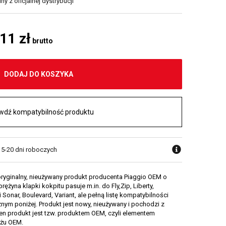
y z oficjalnej dystrybucji
,11 zł
brutto
DODAJ DO KOSZYKA
wdź kompatybilność produktu
w 5-20 dni roboczych
oryginalny, nieużywany produkt producenta Piaggio OEM o
żyna klapki kokpitu pasuje m.in. do Fly,Zip, Liberty,
i Sonar, Boulevard, Variant, ale pełną listę kompatybilności
nym poniżej. Produkt jest nowy, nieużywany i pochodzi z
 Ten produkt jest tzw. produktem OEM, czyli elementem
żu OEM.