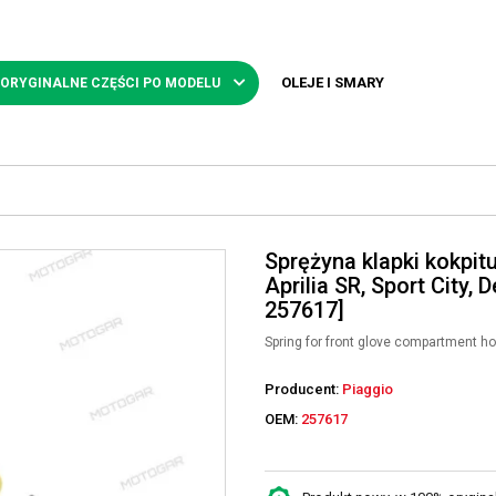
OLEJE I SMARY
 ORYGINALNE CZĘŚCI PO MODELU
Sprężyna klapki kokpitu
Aprilia SR, Sport City, 
257617]
Spring for front glove compartment h
Producent:
Piaggio
OEM:
257617