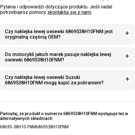
Pytania i odpowiedzi dotyczące produktu. Jeśli nadal
potrzebujesz pomocy
skontaktuj się z nami
.
Czy naklejka lewej owiewki 6869538H10FNM jest
oryginalną częścią OEM?
Do motocykli jakich marek pasuje naklejka lewej
owiewki 6869538H10FNM?
Czy naklejka lewej owiewki Suzuki
6869538H10FNM mogę kupić za pobraniem?
Pamiętaj, że produkt o numerze 6869538H10FNM występuje też w
alternatywnych składniach:
68695-38H10-FNM
6869538H10FNM