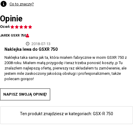
Co to znaczy?
Opinie
Oceń
JAREK GSXR 750
2018-07-13
Naklejka lewa do GSXR 750
Naklejka taka sama jak ta, która miałem fabrycznie w moim GSXR 750 z
2008 roku. Miałem małą przygodę i teraz trzeba ponosić koszty ;p Tu
znalazłem najlepszą ofertę, pierwszy raz składałem tu zamówienie, ale
jestem mile zaskoczony jakością obsługi i profesjonalizmem, także
polecam gorąco!
NAPISZ SWOJĄ OPINIĘ!
Ten produkt znajdziesz w kategoriach:
GSX-R 750