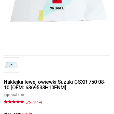
Naklejka lewej owiewki Suzuki GSXR 750 08-
10 [OEM: 6869538H10FNM]
Tapecowl side
5/5
(opinie)
Producent:
Suzuki