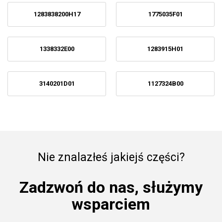
1283838200H17
1775035F01
1338332E00
1283915H01
3140201D01
1127324B00
Nie znalazłeś jakiejś części?
Zadzwoń do nas, służymy
wsparciem