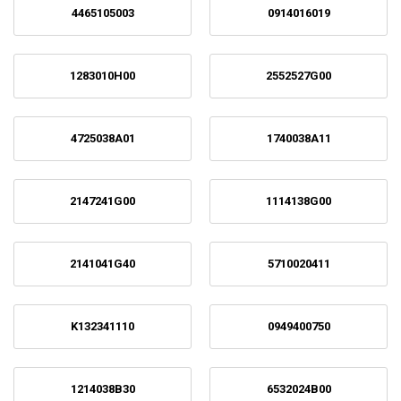
4465105003
0914016019
1283010H00
2552527G00
4725038A01
1740038A11
2147241G00
1114138G00
2141041G40
5710020411
K132341110
0949400750
1214038B30
6532024B00