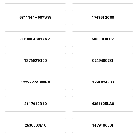
5311144H00YWW
1743512C00
5310004K01YVZ
5830010F0V
1276021G00
0949400931
1222927A000B0
1791024F00
3117019B10
4381125LA0
2630003E10
1479106L01