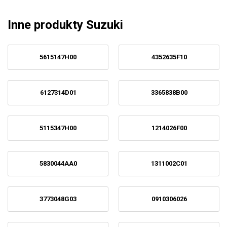
Inne produkty Suzuki
5615147H00
4352635F10
6127314D01
3365838B00
5115347H00
1214026F00
5830044AA0
1311002C01
3773048G03
0910306026