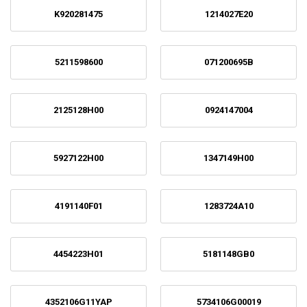
K920281475
1214027E20
5211598600
071200695B
2125128H00
0924147004
5927122H00
1347149H00
4191140F01
1283724A10
4454223H01
5181148GB0
4352106G11YAP
5734106G00019