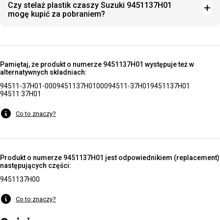
Czy stelaż plastik czaszy Suzuki 9451137H01
mogę kupić za pobraniem?
Pamiętaj, że produkt o numerze 9451137H01 występuje też w
alternatywnych składniach:
94511-37H01-000
9451137H01000
94511-37H01
9451137H01
94511 37H01
Co to znaczy?
Produkt o numerze 9451137H01 jest odpowiednikiem (replacement)
następujących części:
9451137H00
Co to znaczy?