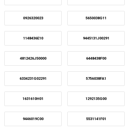
0926320023
5650038G11
1148436E10
9445131J00291
4812426J50000
6448438F00
6334231G02291
5756038FA1
1631610H01
1292135G00
9446019C00
5531141F01