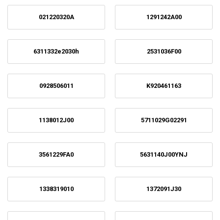
021220320A
1291242A00
6311332e2030h
2531036F00
0928506011
K920461163
1138012J00
5711029G02291
3561229FA0
5631140J00YNJ
1338319010
1372091J30