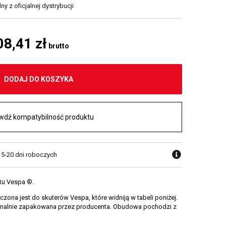
y z oficjalnej dystrybucji
08,41 zł
brutto
DODAJ DO KOSZYKA
wdź kompatybilność produktu
w 5-20 dni roboczych
tu Vespa ®.
ona jest do skuterów Vespa, które widniją w tabeli poniżej.
ginalnie zapakowana przez producenta. Obudowa pochodzi z