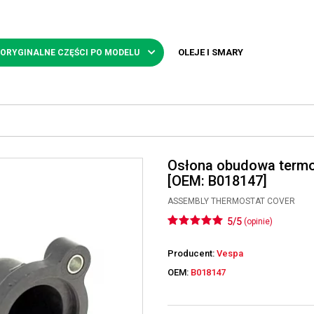
OLEJE I SMARY
 ORYGINALNE CZĘŚCI PO MODELU
Osłona obudowa termo
[OEM: B018147]
ASSEMBLY THERMOSTAT COVER
5/5
(opinie)
Producent:
Vespa
OEM:
B018147