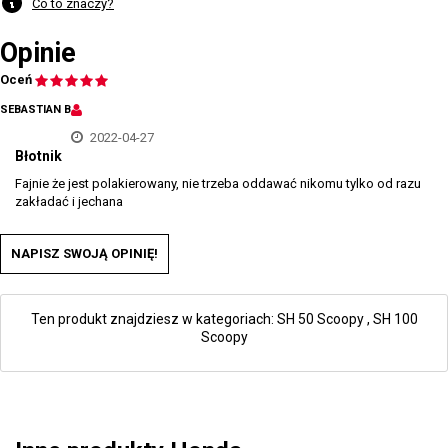
Co to znaczy?
Opinie
Oceń
SEBASTIAN B
2022-04-27
Błotnik
Fajnie że jest polakierowany, nie trzeba oddawać nikomu tylko od razu
zakładać i jechana
NAPISZ SWOJĄ OPINIĘ!
Ten produkt znajdziesz w kategoriach:
SH 50 Scoopy
,
SH 100
Scoopy