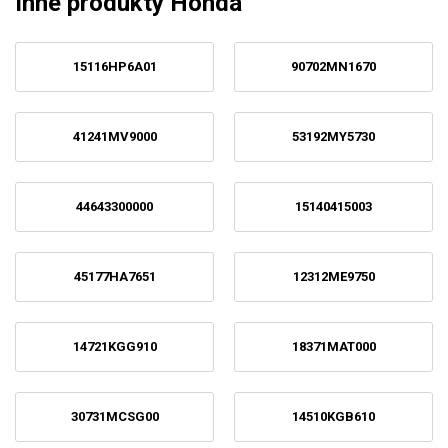
Inne produkty Honda
15116HP6A01
90702MN1670
41241MV9000
53192MY5730
44643300000
15140415003
45177HA7651
12312ME9750
14721KGG910
18371MAT000
30731MCSG00
14510KGB610