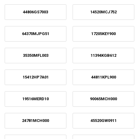
44806GS7003
14520MCJ752
64370MJPG51
17205KEY900
35350MFL003
11394KGB612
15412HP7A01
44811KPL900
19516MERD10
90065MCH000
24781MCH000
45520GW0911