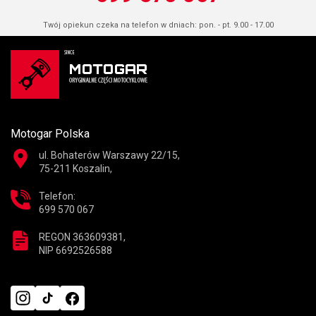
Twój opiekun czeka na telefon w dniach: pon. - pt. 9.00 - 17.00
Motogar Polska
ul. Bohaterów Warszawy 22/15,
75-211 Koszalin,
Telefon:
699 570 067
REGON 363609381,
NIP 6692526588