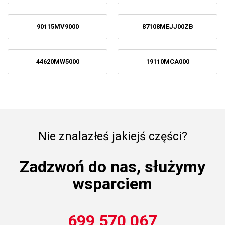
90115MV9000
87108MEJJ00ZB
44620MW5000
19110MCA000
Nie znalazłeś jakiejś części?
Zadzwoń do nas, służymy
wsparciem
699 570 067