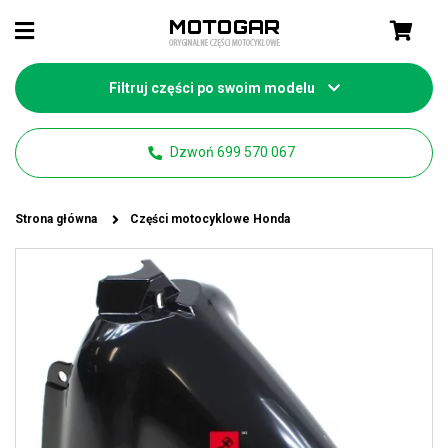
Filtruj części po swoim modelu
Dzwoń 699 570 067
Strona główna
Części motocyklowe Honda