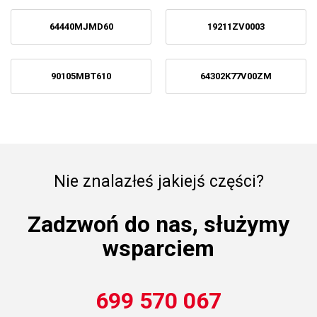
64440MJMD60
19211ZV0003
90105MBT610
64302K77V00ZM
Nie znalazłeś jakiejś części?
Zadzwoń do nas, służymy
wsparciem
699 570 067