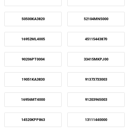
50500KA3820
52104MN5000
16952ML4005
45115443870
90206PT0004
33415MKPJ00
19051KA3830
91373733003
16956MT4000
91203965003
14520KPP863
13111440000