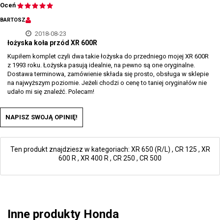
Oceń
BARTOSZ
2018-08-23
łożyska koła przód XR 600R
Kupiłem komplet czyli dwa takie łożyska do przedniego mojej XR 600R
z 1993 roku. Łożyska pasują idealnie, na pewno są one oryginalne.
Dostawa terminowa, zamówienie składa się prosto, obsługa w sklepie
na najwyższym poziomie. Jeżeli chodzi o cenę to taniej oryginałów nie
udało mi się znaleźć. Polecam!
NAPISZ SWOJĄ OPINIĘ!
Ten produkt znajdziesz w kategoriach:
XR 650 (R/L)
,
CR 125
,
XR
600 R
,
XR 400 R
,
CR 250
,
CR 500
Inne produkty Honda