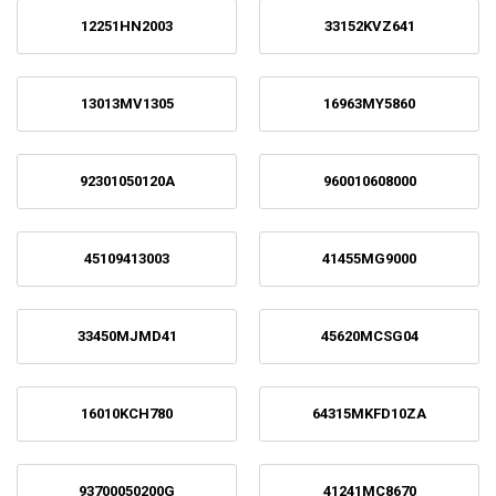
12251HN2003
33152KVZ641
13013MV1305
16963MY5860
92301050120A
960010608000
45109413003
41455MG9000
33450MJMD41
45620MCSG04
16010KCH780
64315MKFD10ZA
93700050200G
41241MC8670