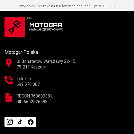
Twój opiekun czeka na telefon w dniach: pon. - pt. 9.00 - 17.00
Motogar Polska
ul. Bohaterów Warszawy 22/15,
75-211 Koszalin,
Telefon:
699 570 067
REGON 363609381,
NIP 6692526588