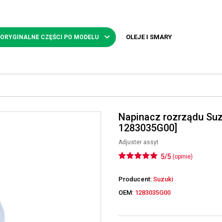
OLEJE I SMARY
 ORYGINALNE CZĘŚCI PO MODELU
Napinacz rozrządu Su
1283035G00]
Adjuster assyt
5/5
(opinie)
Producent:
Suzuki
OEM:
1283035G00