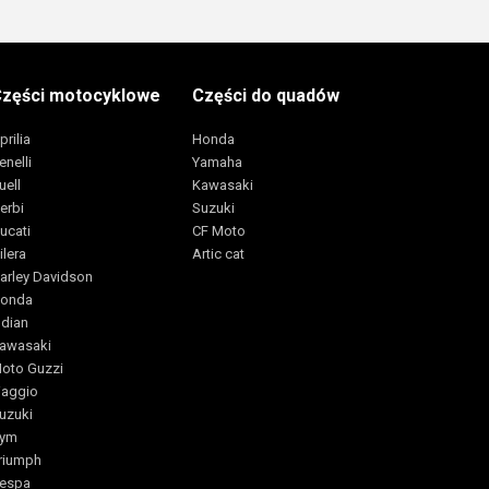
zęści motocyklowe
Części do quadów
prilia
Honda
enelli
Yamaha
uell
Kawasaki
erbi
Suzuki
ucati
CF Moto
ilera
Artic cat
arley Davidson
onda
ndian
awasaki
oto Guzzi
iaggio
uzuki
ym
riumph
espa