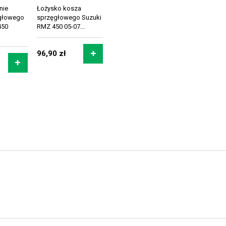
nie
Łożysko kosza
głowego
sprzęgłowego Suzuki
450
RMZ 450 05-07...
96,90 zł