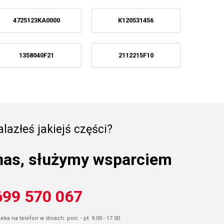
4725123KA0000
K120531456
1358040F21
2112215F10
lazłeś jakiejś części?
nas, służymy wsparciem
699 570 067
ka na telefon w dniach: pon. - pt. 9.00 - 17.00