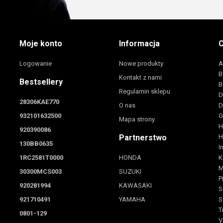
Moje konto
Informacja
C
Logowanie
Nowe produkty
A
B
Kontakt z nami
Bestsellery
B
Regulamin sklepu
D
28306KAE770
O nas
D
932101632500
G
Mapa strony
H
920390086
Partnerstwo
H
130BB0635
I
1RC2581T0000
HONDA
K
M
30300MCS003
SUZUKI
P
920281994
KAWASAKI
S
921710491
YAMAHA
S
T
0801-129
V