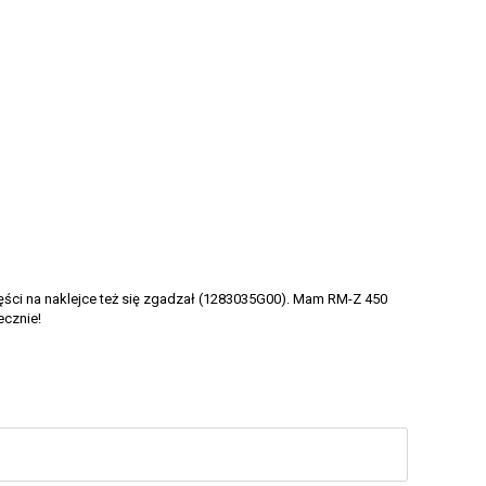
ęści na naklejce też się zgadzał (1283035G00). Mam RM-Z 450
ecznie!