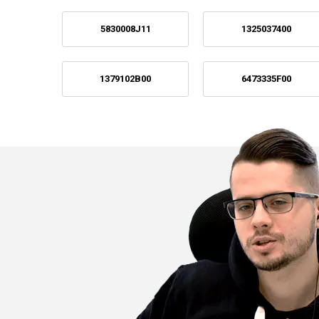
5830008J11
1325037400
1379102B00
6473335F00