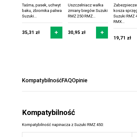
Taśma, pasek, uchwyt
Uszczelniacz wałka
Zabezpiecze
baku, zbiornika paliwa
zmiany biegów Suzuki
kosza sprzę
Suzuki...
RMZ 250 RMZ...
Suzuki RMZ 
RMX...
35,31 zł
30,95 zł
19,71 zł
Kompatybilność
FAQ
Opinie
Kompatybilność
Kompatybilność napinacza z Suzuki RMZ 450: