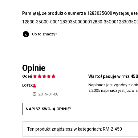
Pamiętaj, że produkt o numerze 1283035G00 występuje te
12830-35G00-000
1283035G00000
12830-35G00
1283035G
Co to znaczy?
Opinie
Oceń
Warto! pasuje w rmz 450
Napinacz jest zgodny z opi
LOTEK
z 2005 napinacz jest już w 
2019-01-08
NAPISZ SWOJĄ OPINIĘ!
Ten produkt znajdziesz w kategoriach:
RM-Z 450