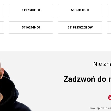
1117348G00
5135311D50
5416244H00
6818123K20BGW
Nie zna
Zadzwoń do 
Twój opiekun cze