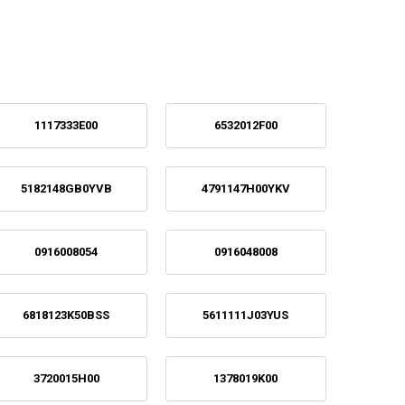
1117333E00
6532012F00
5182148GB0YVB
4791147H00YKV
0916008054
0916048008
6818123K50BSS
5611111J03YUS
3720015H00
1378019K00