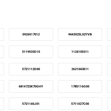
0926517012
9443025L02YVB
5119533D10
1124105311
5721112D00
2621043E11
6814723K70GHY
1785116G00
5721140J01
5711027C00