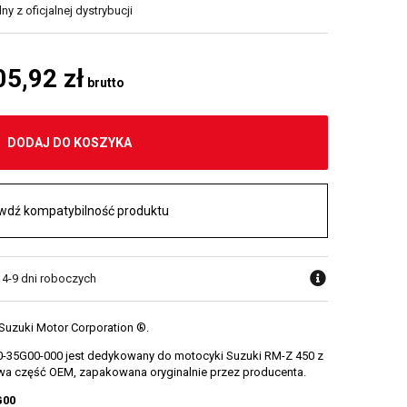
y z oficjalnej dystrybucji
05,92 zł
brutto
DODAJ DO KOSZYKA
wdź kompatybilność produktu
 4-9 dni roboczych
Suzuki Motor Corporation ®.
0-35G00-000 jest dedykowany do motocyki Suzuki RM-Z 450 z
nowa część OEM, zapakowana oryginalnie przez producenta.
G00