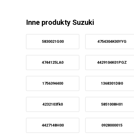
Inne produkty Suzuki
5830021G00
4754304K00YYG
4744125LA0
4429104K01PGZ
1756394400
1368301DB0
4232103fk0
5851008H01
4427148H00
0928000015