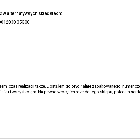
ż w alternatywnych składniach:
00
12830 35G00
sem, czas realizacji także. Dostałem go oryginalnie zapakowanego, numer cz
silniku i wszystko gra. Na pewno wrócę jeszcze do tego sklepu, polecam serd