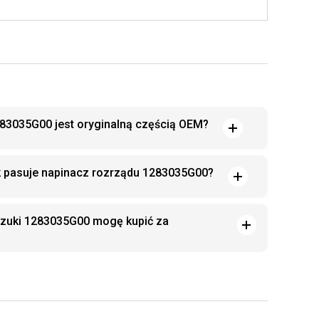
83035G00 jest oryginalną częścią OEM?
k pasuje napinacz rozrządu 1283035G00?
uzuki 1283035G00 mogę kupić za